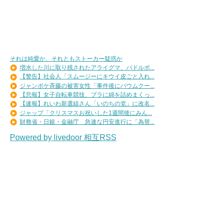
それは純愛か、それともストーカー疑惑か
増水した川に取り残されたアライグマ、パドルボ...
【警告】社会人「スムージーにキウイ皮ごと入れ...
ジャンポケ斉藤の被害女性「事件後にバウムクー...
【悲報】女子自転車競技、ブラに綿を詰めまくっ...
【速報】れいわ新選組さん「いのちの党」に改名...
ジャップ「クリスマスお祝いした1週間後にみん...
財務省・日銀・金融庁 急速な円安進行に「為替...
Powered by livedoor 相互RSS