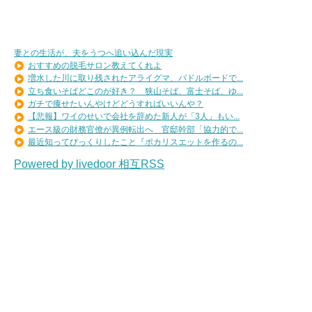
妻との生活が、夫をうつへ追い込んだ現実
おすすめの脱毛サロン教えてくれよ
増水した川に取り残されたアライグマ、パドルボードで...
立ち食いそばどこのが好き？ 狭山そば、富士そば、ゆ...
ガチで痩せたいんやけどどうすればいいんや？
【悲報】ワイのせいで会社を辞めた新人が「3人」もい...
エース級の財務官僚が異例転出へ 官邸幹部「協力的で...
最近知ってびっくりしたこと『ポカリスエットを作るの...
Powered by livedoor 相互RSS