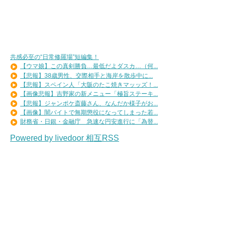
共感必至の“日常修羅場”短編集！
【ウマ娘】この真剣勝負…最低だよダスカ…（何...
【悲報】38歳男性、交際相手と海岸を散歩中に...
【悲報】スペイン人「大阪のたこ焼きマッッズ！...
【画像悲報】吉野家の新メニュー「極旨ステーキ...
【悲報】ジャンポケ斎藤さん、なんだか様子がお...
【画像】闇バイトで無期懲役になってしまった若...
財務省・日銀・金融庁 急速な円安進行に「為替...
Powered by livedoor 相互RSS