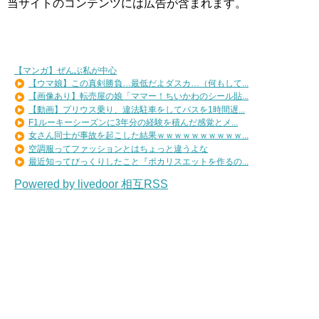
当サイトのコンテンツには広告が含まれます。
【マンガ】ぜんぶ私が中心
【ウマ娘】この真剣勝負…最低だよダスカ…（何もして...
【画像あり】転売屋の娘「ママー！ちいかわのシール貼...
【動画】プリウス乗り、違法駐車をしてバスを1時間遅...
F1ルーキーシーズンに3年分の経験を積んだ感覚とメ...
女さん同士が事故を起こした結果ｗｗｗｗｗｗｗｗｗｗ...
空調服ってファッションとはちょっと違うよな
最近知ってびっくりしたこと『ポカリスエットを作るの...
Powered by livedoor 相互RSS