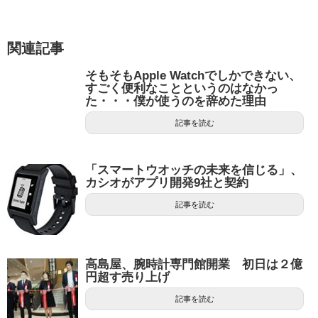
関連記事
そもそもApple Watchでしかできない、
すごく便利なことというのはなかっ
た・・・僕が使うのを辞めた理由
記事を読む
「スマートウオッチの未来を信じる」、
カシオがアプリ開発9社と契約
記事を読む
高島屋、腕時計専門館開業 初日は２億
円超す売り上げ
記事を読む