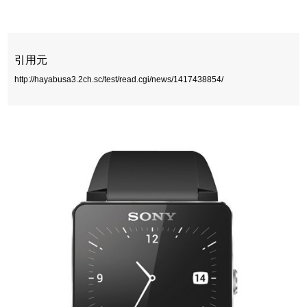
引用元
http://hayabusa3.2ch.sc/test/read.cgi/news/1417438854/