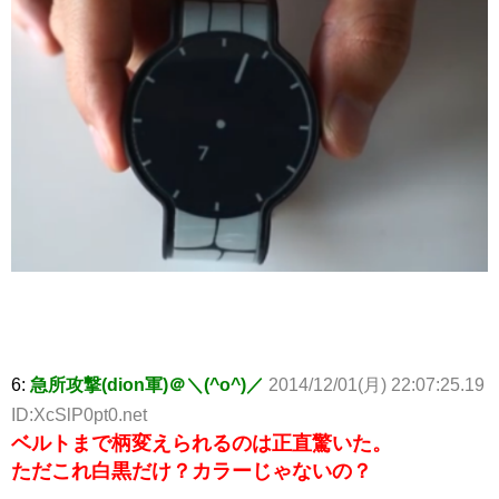
6:
急所攻撃(dion軍)＠＼(^o^)／
2014/12/01(月) 22:07:25.19
ID:XcSlP0pt0.net
ベルトまで柄変えられるのは正直驚いた。
ただこれ白黒だけ？カラーじゃないの？