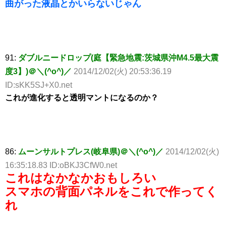
曲がった液晶とかいらないじゃん
91:
ダブルニードロップ(庭【緊急地震:茨城県沖M4.5最大震
度3】)＠＼(^o^)／
2014/12/02(火) 20:53:36.19
ID:sKK5SJ+X0.net
これが進化すると透明マントになるのか？
86:
ムーンサルトプレス(岐阜県)＠＼(^o^)／
2014/12/02(火)
16:35:18.83 ID:oBKJ3CfW0.net
これはなかなかおもしろい
スマホの背面パネルをこれで作ってく
れ