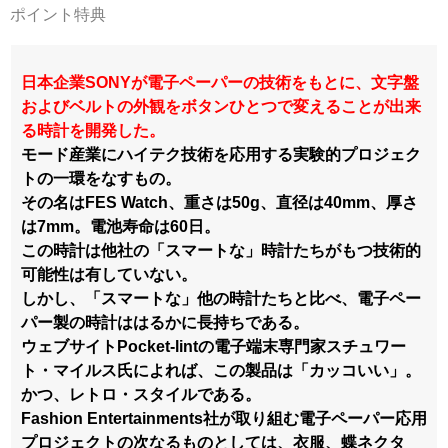
ポイント特典
日本企業SONYが電子ペーパーの技術をもとに、文字盤
およびベルトの外観をボタンひとつで変えることが出来
る時計を開発した。
モード産業にハイテク技術を応用する実験的プロジェク
トの一環をなすもの。
その名はFES Watch、重さは50g、直径は40mm、厚さ
は7mm。電池寿命は60日。
この時計は他社の「スマートな」時計たちがもつ技術的
可能性は有していない。
しかし、「スマートな」他の時計たちと比べ、電子ペー
パー製の時計ははるかに長持ちである。
ウェブサイトPocket-lintの電子端末専門家スチュワー
ト・マイルス氏によれば、この製品は「カッコいい」。
かつ、レトロ・スタイルである。
Fashion Entertainments社が取り組む電子ペーパー応用
プロジェクトの次なるものとしては、衣服、蝶ネクタ