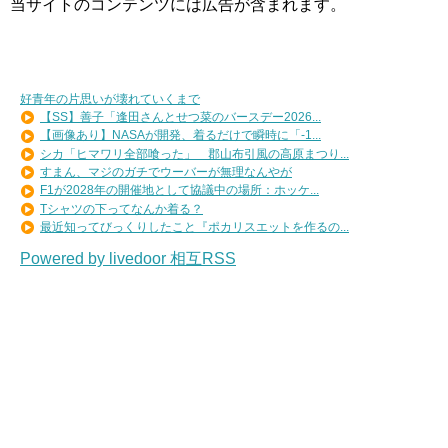
当サイトのコンテンツには広告が含まれます。
好青年の片思いが壊れていくまで
【SS】善子「逢田さんとせつ菜のバースデー2026...
【画像あり】NASAが開発、着るだけで瞬時に「-1...
シカ「ヒマワリ全部喰った」 郡山布引風の高原まつり...
すまん、マジのガチでウーバーが無理なんやが
F1が2028年の開催地として協議中の場所：ホッケ...
Tシャツの下ってなんか着る？
最近知ってびっくりしたこと『ポカリスエットを作るの...
Powered by livedoor 相互RSS