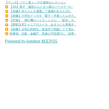
【マンガ】バラシ屋トシヤの漫画セレクション
【SS】善子「逢田さんとせつ菜のバースデー2...
【画像】赤ちゃんを遺棄して逮捕の女さん(23...
【画像】小学生クソガキ「愛子！卒業したんやろ...
【悲報】 飛行機のパイロットさん、「駅弁」を...
【閲覧注意】ケニアのスイカ、あまりにも薄過ぎ...
【画像】令和の高校生、校舎内で前戯してて草w...
財務省・日銀・金融庁 急速な円安進行に「為替...
Powered by livedoor 相互RSS