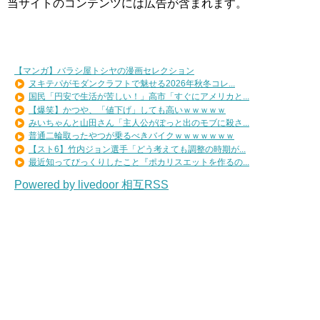
当サイトのコンテンツには広告が含まれます。
【マンガ】バラシ屋トシヤの漫画セレクション
ヌキテパがモダンクラフトで魅せる2026年秋冬コレ...
国民「円安で生活が苦しい！」高市「すぐにアメリカと...
【爆笑】かつや、「値下げ」しても高いｗｗｗｗｗ
みいちゃんと山田さん「主人公がぽっと出のモブに殺さ...
普通二輪取ったやつが乗るべきバイクｗｗｗｗｗｗｗ
【スト6】竹内ジョン選手「どう考えても調整の時期が...
最近知ってびっくりしたこと『ポカリスエットを作るの...
Powered by livedoor 相互RSS