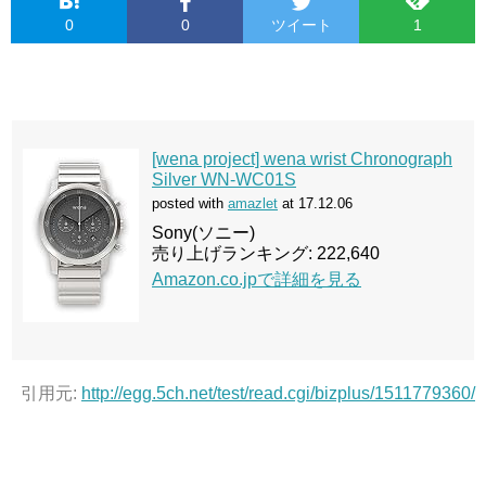
0
0
ツイート
1
[wena project] wena wrist Chronograph
Silver WN-WC01S
posted with
amazlet
at 17.12.06
Sony(ソニー)
売り上げランキング: 222,640
Amazon.co.jpで詳細を見る
引用元:
http://egg.5ch.net/test/read.cgi/bizplus/1511779360/