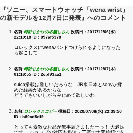
『ソニー、スマートウォッチ「wena wrist」
の新モデルを12月7日に発表』へのコメント
名前:
時計じかけの名無しさん
投稿日：2017/12/06(水)
22:10:18
ID：857af5378
ロレックスにwenaバンドつけられるようになった
ら起こして
名前:
時計じかけの名無しさん
投稿日：2017/12/07(木)
01:16:55
ID：2cbf93aa1
suica搭載は難しいだろうな JR東日本とsonyが揉
めた経緯があるからな
どうでもいいしがらみ止めて欲しいわ
名前:
ロレックスコピー
投稿日：2020/07/08(水) 22:39:50
ID：b60ad8df9
とっても素敵なお品が無事届きましたーっ！ 大満足
です。 ショップの対応も迅速・丁寧で大変信頼でき