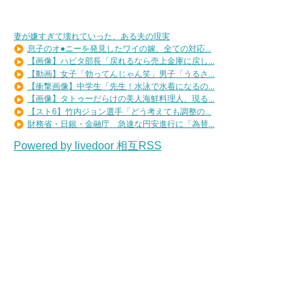
妻が嫌すぎて壊れていった、ある夫の現実
息子のオ●ニーを発見したワイの嫁、全ての対応...
【画像】ハビタ部長「戻れるなら売上金庫に戻し...
【動画】女子「勃ってんじゃん笑」男子「うるさ...
【衝撃画像】中学生「先生！水泳で水着になるの...
【画像】タトゥーだらけの美人海鮮料理人、現る...
【スト6】竹内ジョン選手「どう考えても調整の...
財務省・日銀・金融庁 急速な円安進行に「為替...
Powered by livedoor 相互RSS