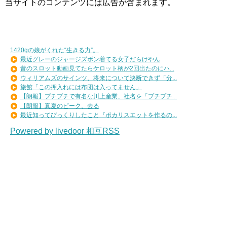
当サイトのコンテンツには広告が含まれます。
1420gの娘がくれた“生きる力”。
最近グレーのジャージズボン着てる女子だらけやん
昔のスロット動画見てたらケロット柄が2回出たのにハ...
ウィリアムズのサインツ、将来について決断できず「分...
旅館「この押入れには布団は入ってません」
【朗報】プチプチで有名な川上産業、社名を「プチプチ...
【朗報】真夏のピーク、去る
最近知ってびっくりしたこと『ポカリスエットを作るの...
Powered by livedoor 相互RSS