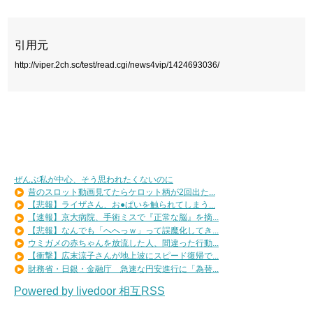
引用元
http://viper.2ch.sc/test/read.cgi/news4vip/1424693036/
ぜんぶ私が中心、そう思われたくないのに
昔のスロット動画見てたらケロット柄が2回出た...
【悲報】ライザさん、お●ぱいを触られてしまう...
【速報】京大病院、手術ミスで『正常な脳』を摘...
【悲報】なんでも「へへっｗ」って誤魔化してき...
ウミガメの赤ちゃんを放流した人、間違った行動...
【衝撃】広末涼子さんが地上波にスピード復帰で...
財務省・日銀・金融庁 急速な円安進行に「為替...
Powered by livedoor 相互RSS