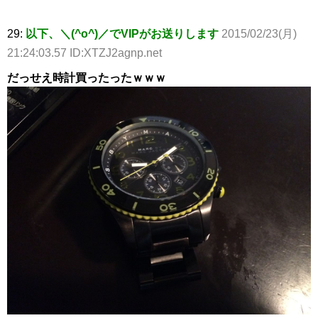
29:
以下、＼(^o^)／でVIPがお送りします
2015/02/23(月)
21:24:03.57 ID:XTZJ2agnp.net
だっせえ時計買ったったｗｗｗ