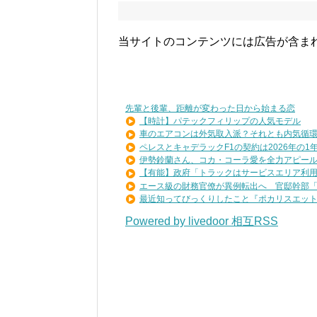
当サイトのコンテンツには広告が含ま
先輩と後輩、距離が変わった日から始まる恋
【時計】パテックフィリップの人気モデル
車のエアコンは外気取入派？それとも内気循
ペレスとキャデラックF1の契約は2026年の1年の
伊勢鈴蘭さん、コカ・コーラ愛を全力アピー
【有能】政府「トラックはサービスエリア利用有
エース級の財務官僚が異例転出へ 官邸幹部「協
最近知ってびっくりしたこと『ポカリスエットを
Powered by livedoor 相互RSS