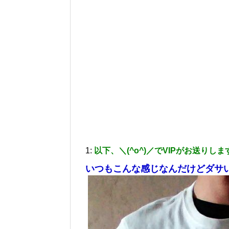
1:
以下、＼(^o^)／でVIPがお送りしま
いつもこんな感じなんだけどダサ