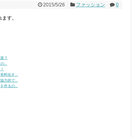
2015/5/26
ファッション
0
れます。
環派？
...
ル！
料化す...
力的で...
作るの...