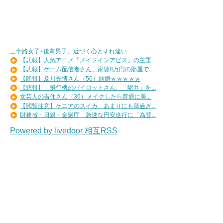
三十路女子×後輩男子、近づく心とすれ違い
【悲報】人気アニメ「メイドインアビス」の主題...
【悲報】ゲーム配信者さん、家賃8万円の部屋で...
【朗報】及川光博さん（56）結婚ｗｗｗｗｗ
【悲報】 飛行機のパイロットさん、「駅弁」を...
女芸人の吉住さん（36）メイクしたら普通に美...
【閲覧注意】ケニアのスイカ、あまりにも薄過ぎ...
財務省・日銀・金融庁 急速な円安進行に「為替...
Powered by livedoor 相互RSS