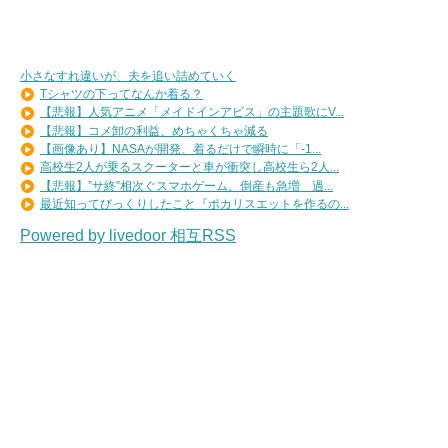
小さなすれ違いが、夫を追い詰めていく
Tシャツの下ってなんか着る？
【悲報】人気アニメ「メイドインアビス」の主題歌にV...
【悲報】コメ卸の利益、めちゃくちゃ減る
【画像あり】NASAが開発、着るだけで瞬時に「-1...
高校生2人が乗るスクーターと車が衝突し高校生ら2人...
【悲報】”サ終”相次ぐスマホゲーム、倒産も急増 過...
最近知ってびっくりしたこと『ポカリスエットを作るの...
Powered by livedoor 相互RSS