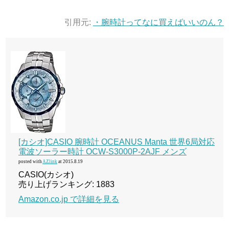
引用元:
・腕時計ってなに買えばいいのん？
[カシオ]CASIO 腕時計 OCEANUS Manta 世界6局対応
電波ソーラー時計 OCW-S3000P-2AJF メンズ
posted with
AZlink
at 2015.8.19
CASIO(カシオ)
売り上げランキング: 1883
Amazon.co.jp で詳細を見る