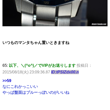
いつものマンタちゃん置いときますね
65:
以下、＼(^o^)／でVIPがお送りします
投稿日：
2015/08/18(火) 23:09:36.87
ID:tPSlZdx00.n
>>59
なにこれかっこいい
やっぱ盤面はブルーっぽいのがいいね