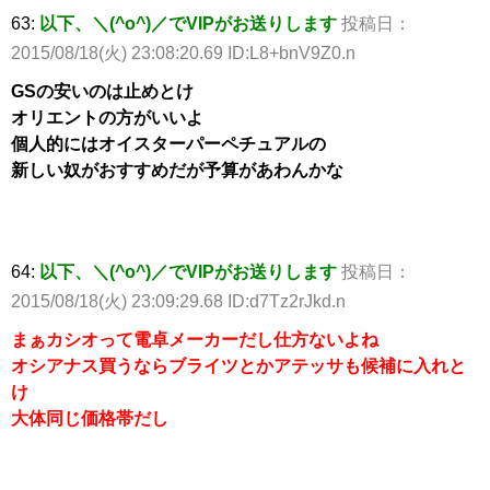
63:
以下、＼(^o^)／でVIPがお送りします
投稿日：
2015/08/18(火) 23:08:20.69 ID:L8+bnV9Z0.n
GSの安いのは止めとけ
オリエントの方がいいよ
個人的にはオイスターパーペチュアルの
新しい奴がおすすめだが予算があわんかな
64:
以下、＼(^o^)／でVIPがお送りします
投稿日：
2015/08/18(火) 23:09:29.68 ID:d7Tz2rJkd.n
まぁカシオって電卓メーカーだし仕方ないよね
オシアナス買うならブライツとかアテッサも候補に入れと
け
大体同じ価格帯だし