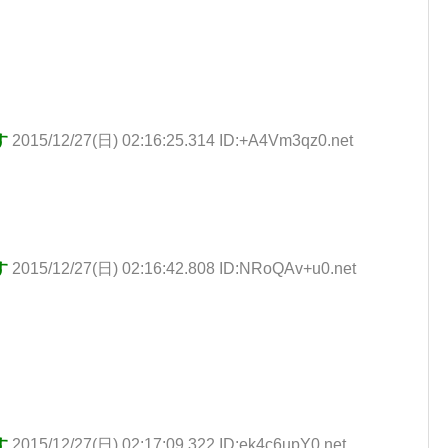
す
2015/12/27(日) 02:16:25.314 ID:+A4Vm3qz0.net
す
2015/12/27(日) 02:16:42.808 ID:NRoQAv+u0.net
す
2015/12/27(日) 02:17:09.322 ID:ek4c6upY0.net