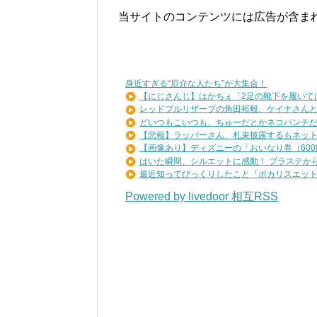
当サイトのコンテンツには広告が含ま
身近すぎる“厄介な人たち”が大集合！
【にじさんじ】はかちぇ「2足の靴下を履いては洗
レッドブルリザーブの角田裕毅、ケイナさんと一
どいつもこいつも、ちゅーだとかネコパンチだと
【悲報】ラッパーさん、札束披露するもネット民
【画像あり】ディズニーの「おいなり巻（600円
はいた瞬間、シルエットに感動！ プラステから美
最近知ってびっくりしたこと『ポカリスエットを
Powered by livedoor 相互RSS