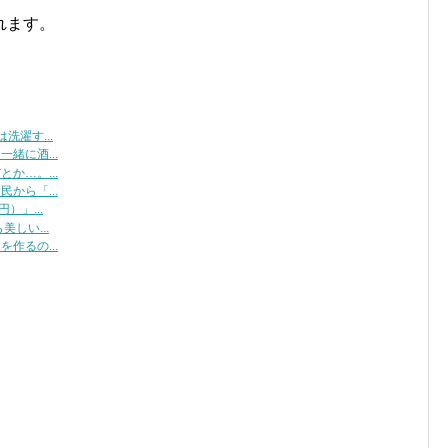
れます。
濯す...
緒に酒...
か…。...
から「...
）」...
しい...
作るの...