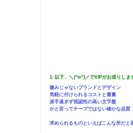
1:
以下、＼(^o^)／でVIPがお送りしま
嫌みじゃないブランドとデザイン
気軽に付けられるコストと重量
派手過ぎず視認性の高い文字盤
かと言ってチープではない確かな品質
求められるものといえばこんな所だと