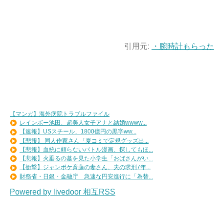
引用元:
・腕時計もらった
【マンガ】海外病院トラブルファイル
レインボー池田、超美人女子アナと結婚wwww...
【速報】USスチール、1800億円の黒字ww...
【悲報】 同人作家さん「夏コミで定規グッズ出...
【悲報】血統に頼らないバトル漫画、探してもほ...
【悲報】火垂るの墓を見た小学生「おばさんがい...
【衝撃】ジャンポケ斉藤の妻さん、夫の求刑7年...
財務省・日銀・金融庁 急速な円安進行に「為替...
Powered by livedoor 相互RSS