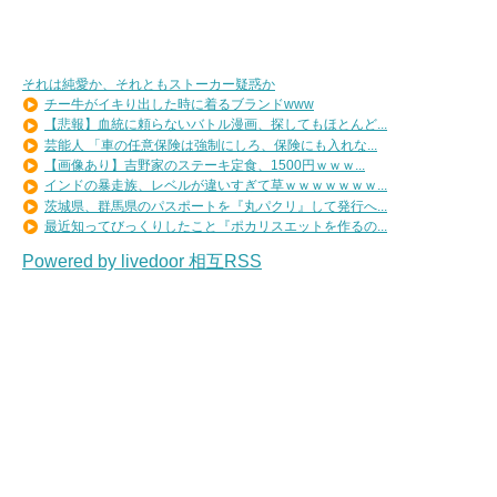
それは純愛か、それともストーカー疑惑か
チー牛がイキり出した時に着るブランドwww
【悲報】血統に頼らないバトル漫画、探してもほとんど...
芸能人 「車の任意保険は強制にしろ、保険にも入れな...
【画像あり】吉野家のステーキ定食、1500円ｗｗｗ...
インドの暴走族、レベルが違いすぎて草ｗｗｗｗｗｗｗ...
茨城県、群馬県のパスポートを『丸パクリ』して発行へ...
最近知ってびっくりしたこと『ポカリスエットを作るの...
Powered by livedoor 相互RSS