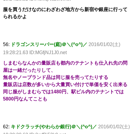
服を買うだけなのにわざわざ地方から新宿や銀座に行って
られるかよ
56:
ドラゴンスリーパー(庭)＠＼(^o^)／
2016/01/02(土)
19:28:21.63 ID:MGfjNJ1J0.net
しまむらなんかの量販店も都内のテナントも仕入れ先の問
屋は一緒だったりして、
無名やノーブランド品は同じ服を売ってたりする
量販店は店数が多いから大量買い付けで単価を安く出来る
同じ服がしまむらでは1480円、駅ビル内のテナントでは
5800円なんてことも
62:
キドクラッチ(やわらか銀行)＠＼(^o^)／
2016/01/02(土)