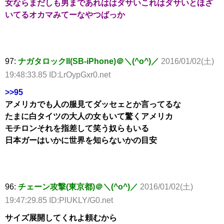
女ならまだしも男まであれははダサいこれはダサいとほざ
いてるオカマみてーなやつばっか
97:
ナガタロックII(SB-iPhone)＠＼(^o^)／
2016/01/02(土)
19:48:33.85 ID:LrOypGxr0.net
>>95
アメリカでも人の服見てダッセェとか言ってるな
たまに白タイツの大人の女もいて驚くアメリカ
モチロンそれを指差して笑う奴らもいる
日本ガーはいかに世界を知らないかの目安
96:
チェーン攻撃(東京都)＠＼(^o^)／
2016/01/02(土)
19:47:29.85 ID:PlUKLY/G0.net
サイズ展開してくれよ頼むから