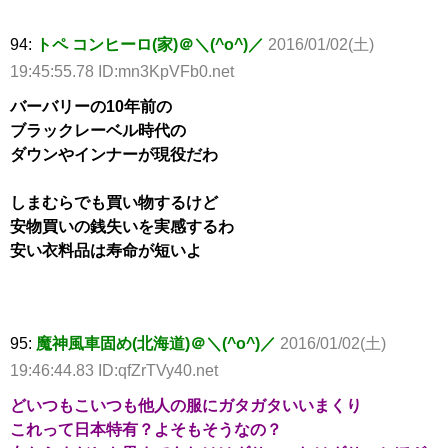
94:
トペ コンヒーロ(家)＠＼(^o^)／
2016/01/02(土)
19:45:55.78 ID:mn3KpVFb0.net
バーバリーの10年前の
ブラックレーベル時代の
ダウンやインナーが現役だわ
しまむらでも買い物するけど
安物買いの銭失いを実感するわ
安い衣料品は寿命が短いよ
95:
魔神風車固め(北海道)＠＼(^o^)／
2016/01/02(土)
19:46:44.83 ID:qfZrTVy40.net
どいつもこいつも他人の服にガタガタいいまくり
これって日本特有？よそもそうなの？