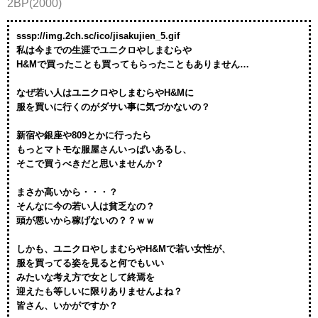
2BP(2000)
sssp://img.2ch.sc/ico/jisakujien_5.gif
私は今までの生涯でユニクロやしまむらや
H&Mで買ったことも買ってもらったこともありません…
なぜ若い人はユニクロやしまむらやH&Mに
服を買いに行くのがダサい事に気づかないの？
新宿や銀座や809とかに行ったら
もっとマトモな服屋さんいっぱいあるし、
そこで買うべきだと思いませんか？
まさか高いから・・・？
そんなに今の若い人は貧乏なの？
頭が悪いから稼げないの？？ｗｗ
しかも、ユニクロやしまむらやH&Mで若い女性が、
服を買ってる姿を見ると何でもいい
みたいな考え方で女として終焉を
迎えたも等しいに限りありませんよね？
皆さん、いかがですか？