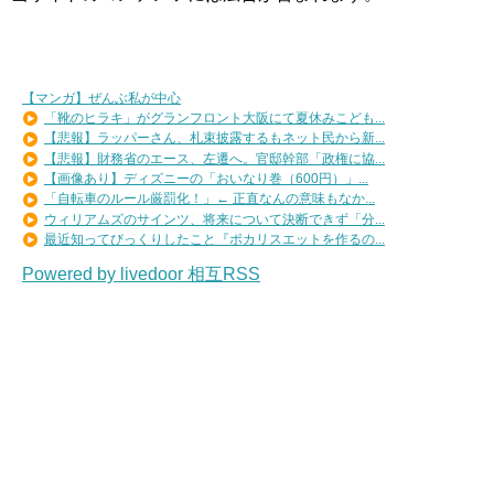
【マンガ】ぜんぶ私が中心
「靴のヒラキ」がグランフロント大阪にて夏休みこども...
【悲報】ラッパーさん、札束披露するもネット民から新...
【悲報】財務省のエース、左遷へ。官邸幹部「政権に協...
【画像あり】ディズニーの「おいなり巻（600円）」...
「自転車のルール厳罰化！」← 正直なんの意味もなか...
ウィリアムズのサインツ、将来について決断できず「分...
最近知ってびっくりしたこと『ポカリスエットを作るの...
Powered by livedoor 相互RSS