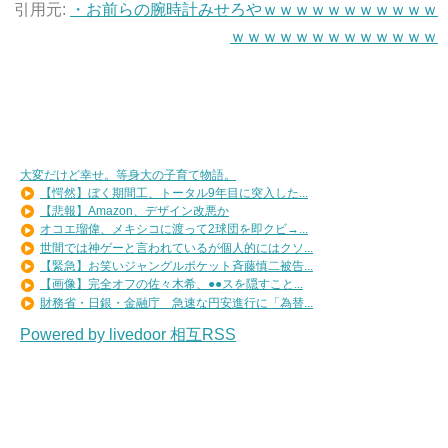
引用元:
・お前らの腕時計みせろやｗｗｗｗｗｗｗｗｗｗｗ
ｗｗｗｗｗｗｗｗｗｗｗｗｗ
大変だけど幸せ。等身大の子育て物語。
【愕然】ぼく期間工、トータル9年目に突入した...
【悲報】Amazon、デザイン改悪か
オコエ瑠偉、メキシコに渡って2球団を即クビ→...
世間では神ゲーと言われているが個人的にはクソ...
【緊急】お笑いジャングルポケット斉藤慎二被告...
【画像】完全オフの佐々木希、●●スを隠すこと...
財務省・日銀・金融庁 急速な円安進行に「為替...
Powered by livedoor 相互RSS