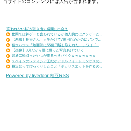
当サイトのコンテンツには広告が含まれます。
“変われない私”が動き出す瞬間に出会う
世間では神ゲーと言われているが個人的にはクソゲーだ...
【悲報】桐谷さん「人生かけて7億円貯めたのにガンで...
積水ハウス「地面師に55億円騙し取られた…」ワイ「...
【画像】8月だから夏に撮った写真あげていく
普通二輪取ったやつが乗るべきバイクｗｗｗｗｗｗｗ
スペインのレティシア王妃がアドルフォ・ドミンゲスの...
最近知ってびっくりしたこと『ポカリスエットを作るの...
Powered by livedoor 相互RSS