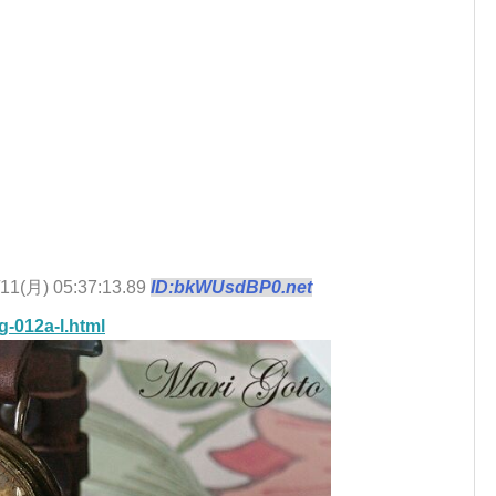
/11(月) 05:37:13.89
ID:bkWUsdBP0.net
g-012a-l.html