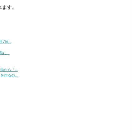
れます。
日...
に...
から「...
作るの...