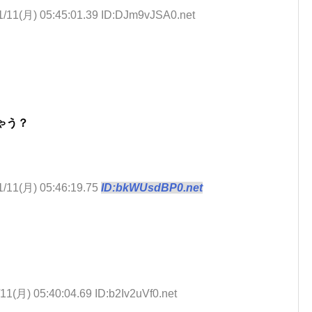
1/11(月) 05:45:01.39 ID:DJm9vJSA0.net
ゃう？
1/11(月) 05:46:19.75
ID:bkWUsdBP0.net
11(月) 05:40:04.69 ID:b2Iv2uVf0.net