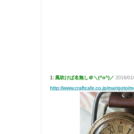
1:
風吹けば名無し＠＼(^o^)／
2016/01
http://www.craftcafe.co.jp/marigoto/m