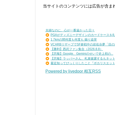
当サイトのコンテンツには広告が含ま
夫婦なのに、心が一番遠かった日々
PGAがディズニーデザインのカードケースを8月7
1.7kmの間何度も何度も 煽り追突
VCARBリザーブでSF参戦中の岩佐歩夢「目の前
【勝利】西武ファン集合（2026.8.8）
【悲報】Google、Geminiのせいで史上初の...
【悲報】ラッパーさん、札束披露するもネット民
最近知ってびっくりしたこと『ポカリスエットを
Powered by livedoor 相互RSS