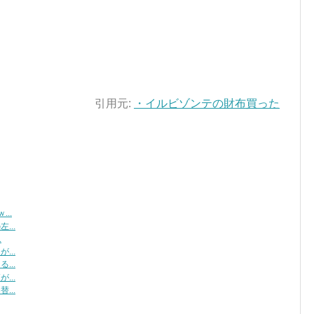
引用元:
・イルビゾンテの財布買った
..
...
.
...
...
...
...