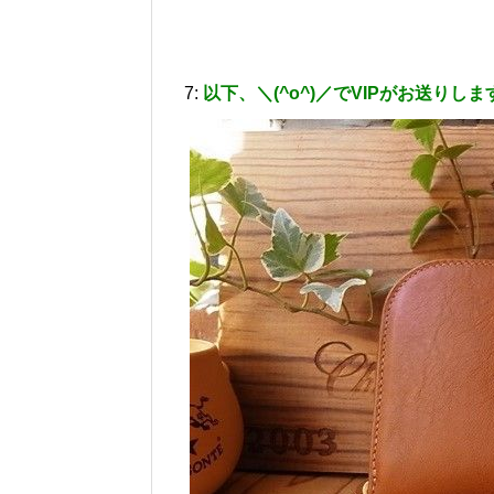
7:
以下、＼(^o^)／でVIPがお送りしま