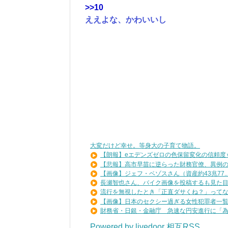
>>10
ええよな、かわいいし
大変だけど幸せ。等身大の子育て物語。
【朗報】eエデンズゼロの色保留変化の信頼度ｗ.
【悲報】高市早苗に逆らった財務官僚、異例の左
【画像】ジェフ・ベゾスさん（資産約43兆77..
長瀬智也さん、バイク画像を投稿するも見た目が
流行を無視したとき「正直ダサくね？」ってなる
【画像】日本のセクシー過ぎる女性犯罪者一覧が
財務省・日銀・金融庁 急速な円安進行に「為替
Powered by livedoor 相互RSS