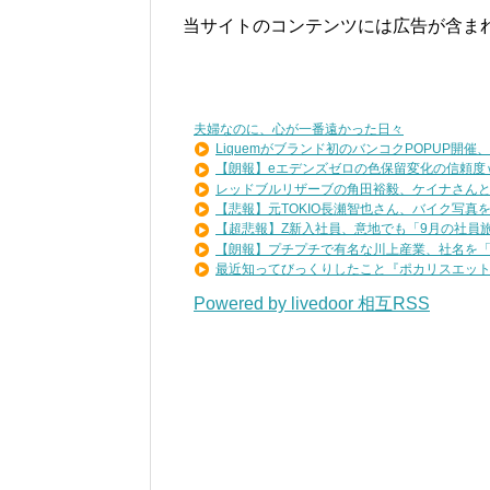
当サイトのコンテンツには広告が含ま
夫婦なのに、心が一番遠かった日々
Liquemがブランド初のバンコクPOPUP開催、..
【朗報】eエデンズゼロの色保留変化の信頼度ｗｗ
レッドブルリザーブの角田裕毅、ケイナさんと一
【悲報】元TOKIO長瀬智也さん、バイク写真を投
【超悲報】Z新入社員、意地でも「9月の社員旅行
【朗報】プチプチで有名な川上産業、社名を「プ
最近知ってびっくりしたこと『ポカリスエットを
Powered by livedoor 相互RSS