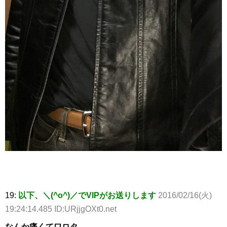
19:
以下、＼(^o^)／でVIPがお送りします
2016/02/16(火)
19:24:14.485 ID:URjjgOXt0.net
なんか痛くてワロタ