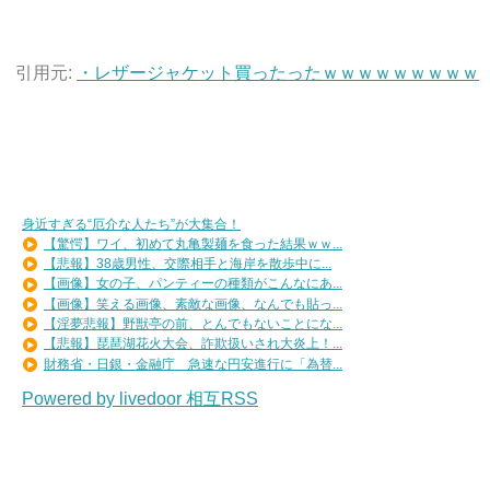
引用元:
・レザージャケット買ったったｗｗｗｗｗｗｗｗｗ
身近すぎる“厄介な人たち”が大集合！
【驚愕】ワイ、初めて丸亀製麺を食った結果ｗｗ...
【悲報】38歳男性、交際相手と海岸を散歩中に...
【画像】女の子、パンティーの種類がこんなにあ...
【画像】笑える画像、素敵な画像、なんでも貼っ...
【淫夢悲報】野獣亭の前、とんでもないことにな...
【悲報】琵琶湖花火大会、詐欺扱いされ大炎上！...
財務省・日銀・金融庁 急速な円安進行に「為替...
Powered by livedoor 相互RSS