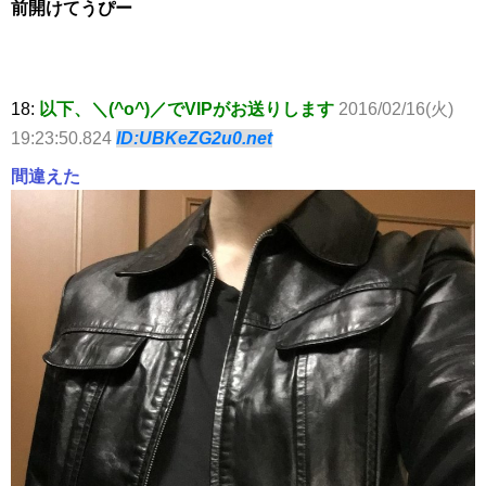
前開けてうぴー
18:
以下、＼(^o^)／でVIPがお送りします
2016/02/16(火)
19:23:50.824
ID:UBKeZG2u0.net
間違えた