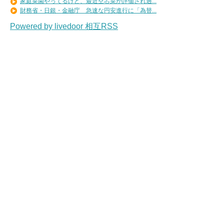
家庭菜園やってるけど、最近空芯菜が評価され過...
財務省・日銀・金融庁 急速な円安進行に「為替...
Powered by livedoor 相互RSS