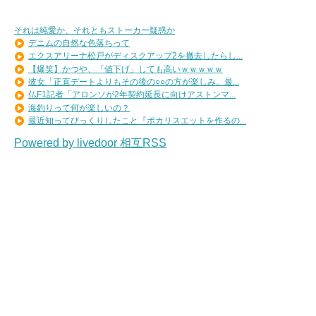
それは純愛か、それともストーカー疑惑か
デニムの自然な色落ちって
エクスアリーナ松戸がディスクアップ2を撤去したらし...
【爆笑】かつや、「値下げ」しても高いｗｗｗｗｗ
彼女「正直デートよりもその後の○○の方が楽しみ。最...
仏F1記者「アロンソが2年契約延長に向けアストンマ...
海釣りって何が楽しいの？
最近知ってびっくりしたこと『ポカリスエットを作るの...
Powered by livedoor 相互RSS