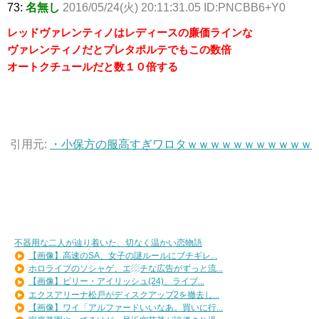
73:
名無し
2016/05/24(火) 20:11:31.05 ID:PNCBB6+Y0
レッドヴァレンティノはレディースの廉価ラインな
ヴァレンティノだとプレタポルテでもこの数倍
オートクチュールだと数１０倍する
引用元:
・小保方の服高すぎワロタｗｗｗｗｗｗｗｗｗｗｗ
不器用な二人が辿り着いた、切なく温かい恋物語
【画像】高速のSA、女子の謎ルールにブチギレ...
ホロライブのソシャゲ、エ▨チな広告がずっと流...
【画像】ビリー・アイリッシュ(24)、ライブ...
エクスアリーナ松戸がディスクアップ2を撤去し...
【画像】ワイ「アルファードいいなあ。買いに行...