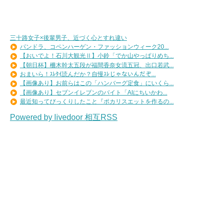
三十路女子×後輩男子、近づく心とすれ違い
パンドラ、コペンハーゲン・ファッションウィーク20...
【おいでよ！石川大観光Ⅱ】小鈴「でか山やっぱりめち...
【朝日杯】柵木幹太五段が福間香奈女流五冠、出口若武...
おまいら！ｽﾚﾀｲ読んだか？自慢ｽﾚじゃないんだぞ...
【画像あり】お前らはこの「ハンバーグ定食」にいくら...
【画像あり】セブンイレブンのバイト「AIにちいかわ...
最近知ってびっくりしたこと『ポカリスエットを作るの...
Powered by livedoor 相互RSS