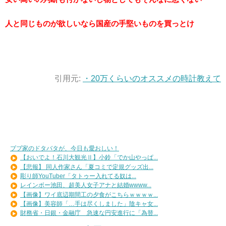
人と同じものが欲しいなら国産の手堅いものを買っとけ
引用元:
・20万くらいのオススメの時計教えて
ブブ家のドタバタが、今日も愛おしい！
【おいでよ！石川大観光Ⅱ】小鈴「でか山やっぱ...
【悲報】 同人作家さん「夏コミで定規グッズ出...
彫り師YouTuber「タトゥー入れてる奴は...
レインボー池田、超美人女子アナと結婚wwww...
【画像】ワイ底辺期間工の夕食がこちらｗｗｗｗ...
【画像】美容師「…手は尽くしました」陰キャ女...
財務省・日銀・金融庁 急速な円安進行に「為替...