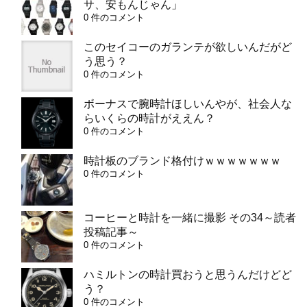
サ、安もんじゃん」
0 件のコメント
このセイコーのガランテが欲しいんだがど
う思う？
0 件のコメント
ボーナスで腕時計ほしいんやが、社会人な
らいくらの時計がええん？
0 件のコメント
時計板のブランド格付けｗｗｗｗｗｗｗ
0 件のコメント
コーヒーと時計を一緒に撮影 その34～読者
投稿記事～
0 件のコメント
ハミルトンの時計買おうと思うんだけどど
う？
0 件のコメント