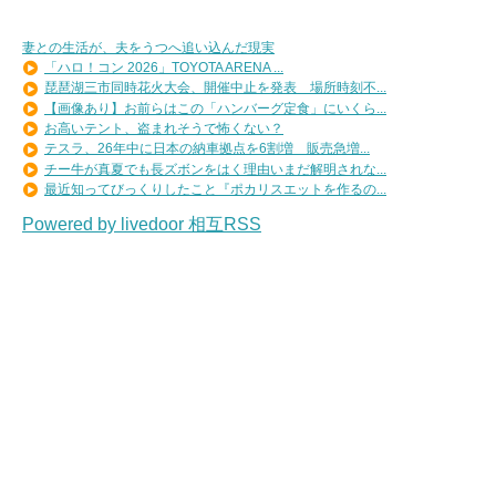
妻との生活が、夫をうつへ追い込んだ現実
「ハロ！コン 2026」TOYOTA ARENA ...
琵琶湖三市同時花火大会、開催中止を発表 場所時刻不...
【画像あり】お前らはこの「ハンバーグ定食」にいくら...
お高いテント、盗まれそうで怖くない？
テスラ、26年中に日本の納車拠点を6割増 販売急増...
チー牛が真夏でも長ズボンをはく理由いまだ解明されな...
最近知ってびっくりしたこと『ポカリスエットを作るの...
Powered by livedoor 相互RSS