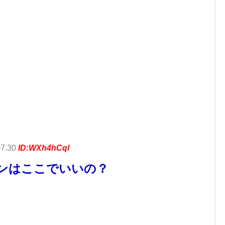
07.30
ID:WXh4hCql
ンはここでいいの？