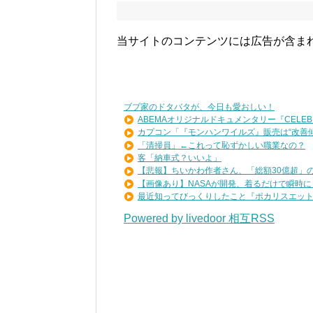
当サイトのコンテンツには広告が含ま
ブブ家のドタバタが、今日も愛おしい！
ABEMAオリジナルドキュメンタリー『CELEB .
カプコン「『モンハンワイルズ』販売は“改善傾向
「清掃員」←これって恥ずかしい職業なの？
客「納車式？いいよ」
【悲報】ちいかわ作者さん、「総額30億超」の大
【画像あり】NASAが開発、着るだけで瞬時に「-1
最近知ってびっくりしたこと『ポカリスエットを
Powered by livedoor 相互RSS