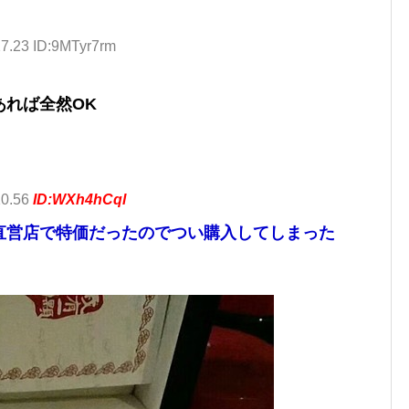
27.23 ID:9MTyr7rm
あれば全然OK
10.56
ID:WXh4hCql
直営店で特価だったのでつい購入してしまった