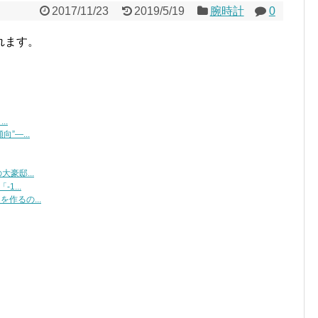
2017/11/23
2019/5/19
腕時計
0
れます。
..
”―...
豪邸...
...
作るの...