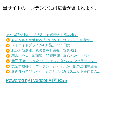
当サイトのコンテンツには広告が含まれます。
ぜんぶ私が中心、そう思った瞬間から歪み出す
りんかさんが魅せる「EVRIS（エヴリス）」の秋の...
メトロイドプライム4 新品が2999円に…
れいわ新選組、党名変更を発表 新党名は...
積水ハウス「地面師に55億円騙し取られた…」ワイ「...
元F1王者ハッキネン、フェルスタペンのマクラーレン...
実証実験都市「ウーブン・シティ」が一般の居住希望者...
最近知ってびっくりしたこと『ポカリスエットを作るの...
Powered by livedoor 相互RSS