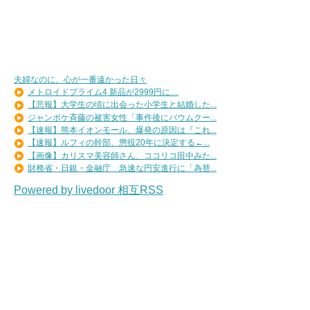
夫婦なのに、心が一番遠かった日々
メトロイドプライム4 新品が2999円に…
【悲報】大学生の頃に出会った小学生と結婚した...
ジャンポケ斉藤の被害女性「事件後にバウムクー...
【速報】熊本イオンモール、爆発の原因は『これ...
【速報】ルフィの幹部、懲役20年に決定する←...
【画像】カリスマ美容師さん、ココリコ田中みた...
財務省・日銀・金融庁 急速な円安進行に「為替...
Powered by livedoor 相互RSS