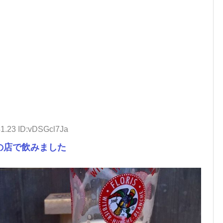
41.23 ID:vDSGcl7Ja
の店で飲みました