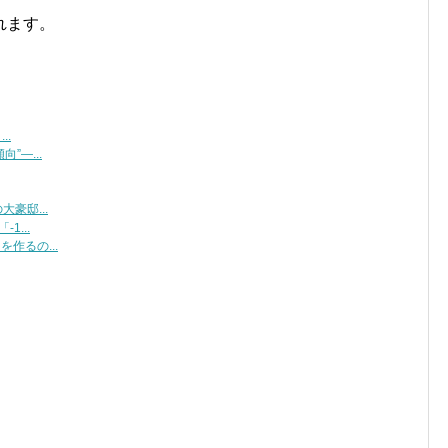
れます。
..
”―...
豪邸...
...
作るの...