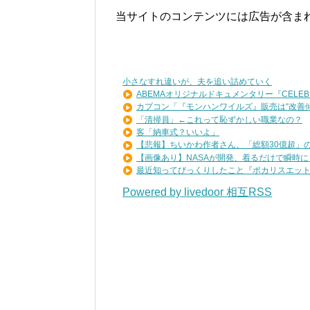
当サイトのコンテンツには広告が含ま
小さなすれ違いが、夫を追い詰めていく
ABEMAオリジナルドキュメンタリー『CELEB .
カプコン「『モンハンワイルズ』販売は“改善傾向
「清掃員」←これって恥ずかしい職業なの？
客「納車式？いいよ」
【悲報】ちいかわ作者さん、「総額30億超」の大
【画像あり】NASAが開発、着るだけで瞬時に「-1
最近知ってびっくりしたこと『ポカリスエットを
Powered by livedoor 相互RSS