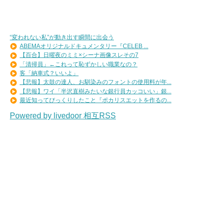
“変われない私”が動き出す瞬間に出会う
ABEMAオリジナルドキュメンタリー『CELEB ...
【百合】日曜夜のミミ×シーナ画像スレその7
「清掃員」←これって恥ずかしい職業なの？
客「納車式？いいよ」
【悲報】太鼓の達人、お馴染みのフォントの使用料が年...
【悲報】ワイ「半沢直樹みたいな銀行員カッコいい」銀...
最近知ってびっくりしたこと『ポカリスエットを作るの...
Powered by livedoor 相互RSS