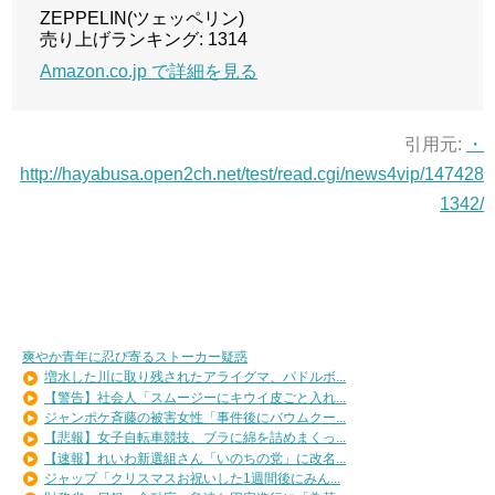
ZEPPELIN(ツェッペリン)
売り上げランキング: 1314
Amazon.co.jp で詳細を見る
引用元:
・
http://hayabusa.open2ch.net/test/read.cgi/news4vip/147428
1342/
爽やか青年に忍び寄るストーカー疑惑
増水した川に取り残されたアライグマ、パドルボ...
【警告】社会人「スムージーにキウイ皮ごと入れ...
ジャンポケ斉藤の被害女性「事件後にバウムクー...
【悲報】女子自転車競技、ブラに綿を詰めまくっ...
【速報】れいわ新選組さん「いのちの党」に改名...
ジャップ「クリスマスお祝いした1週間後にみん...