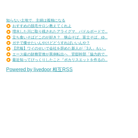
知らない土地で、主婦は孤独になる
おすすめの脱毛サロン教えてくれよ
増水した川に取り残されたアライグマ、パドルボードで...
立ち食いそばどこのが好き？ 狭山そば、富士そば、ゆ...
ガチで痩せたいんやけどどうすればいいんや？
【悲報】ワイのせいで会社を辞めた新人が「3人」もい...
エース級の財務官僚が異例転出へ 官邸幹部「協力的で...
最近知ってびっくりしたこと『ポカリスエットを作るの...
Powered by livedoor 相互RSS