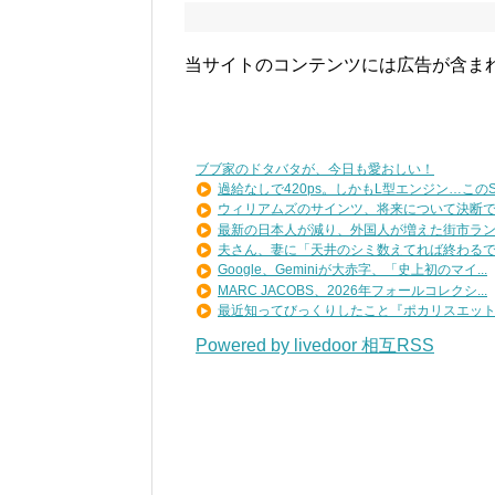
当サイトのコンテンツには広告が含ま
ブブ家のドタバタが、今日も愛おしい！
過給なしで420ps。しかもL型エンジン…このS3.
ウィリアムズのサインツ、将来について決断でき
最新の日本人が減り、外国人が増えた街市ランキ
夫さん、妻に「天井のシミ数えてれば終わるでな
Google、Geminiが大赤字、「史上初のマイ...
MARC JACOBS、2026年フォールコレクシ...
最近知ってびっくりしたこと『ポカリスエットを
Powered by livedoor 相互RSS