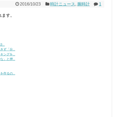
2016/10/23
時計ニュース
,
腕時計
1
れます。
..
ず「分...
ングを...
」と押...
作るの...