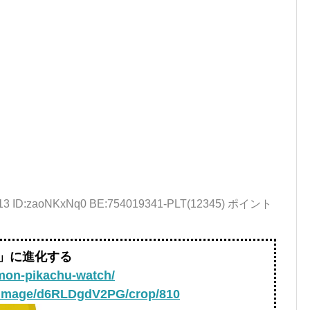
9.13 ID:zaoNKxNq0 BE:754019341-PLT(12345) ポイント
計」に進化する
emon-pikachu-watch/
t/image/d6RLDgdV2PG/crop/810