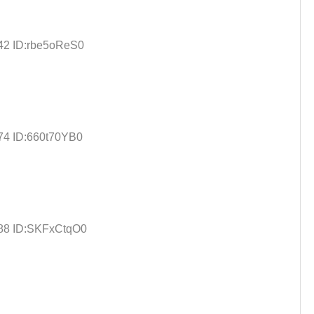
.42 ID:rbe5oReS0
.74 ID:660t70YB0
.88 ID:SKFxCtqO0