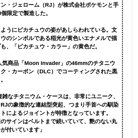
ン・ジェローム（RJ）が株式会社ポケモンと手
0個限定で製造した。
うようにピカチュウの姿があしらわれている。文
ュウのシンボルである稲光が黄色いエナメルで描
プも、「ピカチュウ・カラー」の黄色だ。
商品「Moon Invader」の46mmのチタニウ
ク・カーボン（DLC）でコーティングされた黒
る。
複雑なチタニウム・ケースは、非常にユニーク、
RJの象徴的な連結型突起、つまり手首への馴染
ットによるジョイントが特徴となっています。
様のサインはベルトまで続いていて、艶のない丸
ンが付いています」