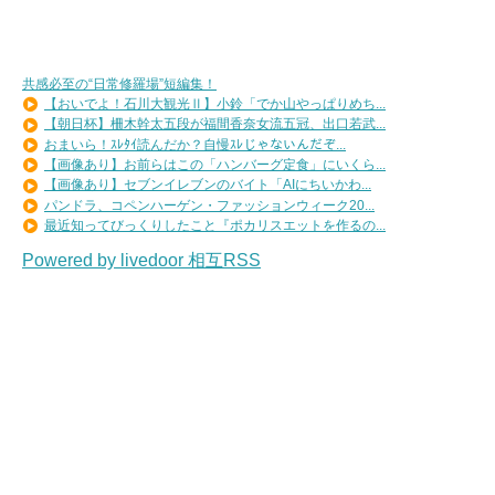
共感必至の“日常修羅場”短編集！
【おいでよ！石川大観光Ⅱ】小鈴「でか山やっぱりめち...
【朝日杯】柵木幹太五段が福間香奈女流五冠、出口若武...
おまいら！ｽﾚﾀｲ読んだか？自慢ｽﾚじゃないんだぞ...
【画像あり】お前らはこの「ハンバーグ定食」にいくら...
【画像あり】セブンイレブンのバイト「AIにちいかわ...
パンドラ、コペンハーゲン・ファッションウィーク20...
最近知ってびっくりしたこと『ポカリスエットを作るの...
Powered by livedoor 相互RSS