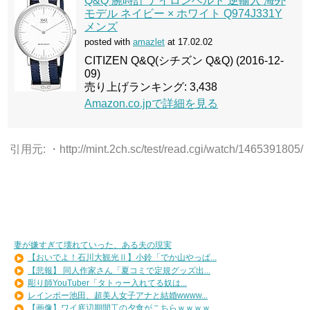
Q&Q 腕時計 ナイロンベルト 逆輸入 海外
モデル ネイビー × ホワイト Q974J331Y
メンズ
posted with
amazlet
at 17.02.02
CITIZEN Q&Q(シチズン Q&Q) (2016-12-
09)
売り上げランキング: 3,438
Amazon.co.jpで詳細を見る
引用元: ・http://mint.2ch.sc/test/read.cgi/watch/1465391805/
妻が嫌すぎて壊れていった、ある夫の現実
【おいでよ！石川大観光Ⅱ】小鈴「でか山やっぱ...
【悲報】 同人作家さん「夏コミで定規グッズ出...
彫り師YouTuber「タトゥー入れてる奴は...
レインボー池田、超美人女子アナと結婚wwww...
【画像】ワイ底辺期間工の夕食がこちらｗｗｗｗ...