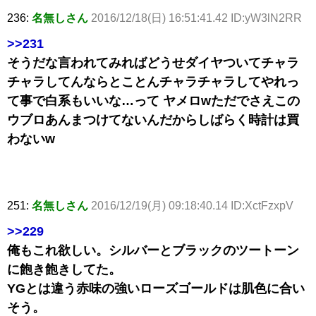
236:
名無しさん
2016/12/18(日) 16:51:41.42 ID:yW3lN2RR
>>231
そうだな言われてみればどうせダイヤついてチャラ
チャラしてんならとことんチャラチャラしてやれっ
て事で白系もいいな…って ヤメロwただでさえこの
ウブロあんまつけてないんだからしばらく時計は買
わないw
251:
名無しさん
2016/12/19(月) 09:18:40.14 ID:XctFzxpV
>>229
俺もこれ欲しい。シルバーとブラックのツートーン
に飽き飽きしてた。
YGとは違う赤味の強いローズゴールドは肌色に合い
そう。