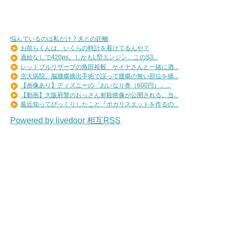
悩んでいるのは私だけ？夫との距離
お前らくんは、いくらの時計を着けてるんや？
過給なしで420ps。しかもL型エンジン…このS3...
レッドブルリザーブの角田裕毅、ケイナさんと一緒に酒...
京大病院、脳腫瘍摘出手術で誤って腫瘍の無い部位を摘...
【画像あり】ディズニーの「おいなり巻（600円）」...
【動画】大阪府警のおっさん射殺映像が公開される。当...
最近知ってびっくりしたこと『ポカリスエットを作るの...
Powered by livedoor 相互RSS