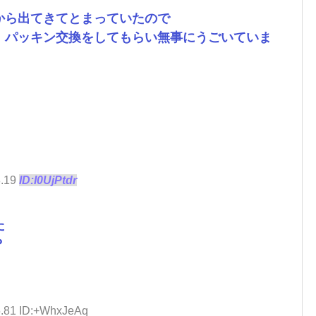
から出てきてとまっていたので
、パッキン交換をしてもらい無事にうごいていま
8.19
ID:I0UjPtdr
た
？
5.81 ID:+WhxJeAq