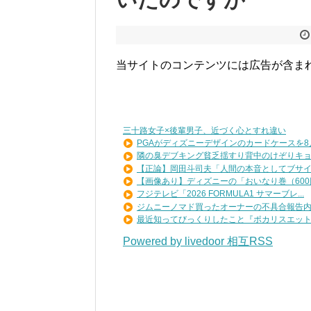
当サイトのコンテンツには広告が含ま
三十路女子×後輩男子、近づく心とすれ違い
PGAがディズニーデザインのカードケースを8月7
隣の臭デブキング貧乏揺すり背中のけぞりキョロ
【正論】岡田斗司夫「人間の本音としてブサイク
【画像あり】ディズニーの「おいなり巻（600円
フジテレビ「2026 FORMULA1 サマーブレ...
ジムニーノマド買ったオーナーの不具合報告内容
最近知ってびっくりしたこと『ポカリスエットを
Powered by livedoor 相互RSS