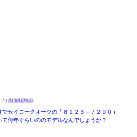
4.79
ID:I0UjPtdr
けでセイコークオーツの「８１２３－７２９０」
って何年ぐらいののモデルなんでしょうか？