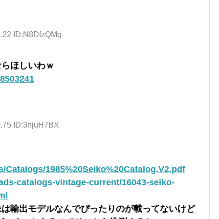
5.22 ID:N8DfzQMq
ならほしいわｗ
58503241
0.75 ID:3njuH7BX
les/Catalogs/1985%20Seiko%20Catalog.V2.pdf
ads-catalogs-vintage-current/16043-seiko-
ml
る画像は輸出モデルなんでぴったりのが載ってないけど