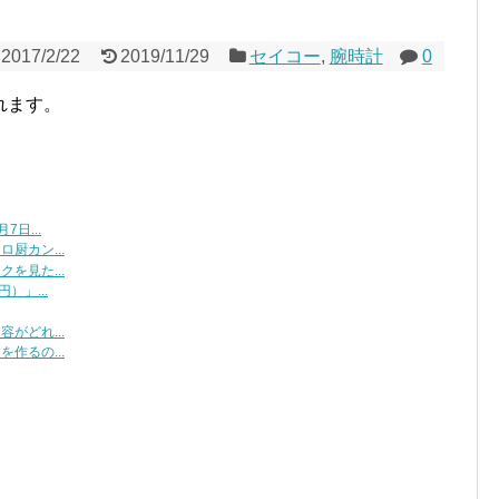
2017/2/22
2019/11/29
セイコー
,
腕時計
0
れます。
日...
厨カン...
を見た...
）」...
がどれ...
作るの...