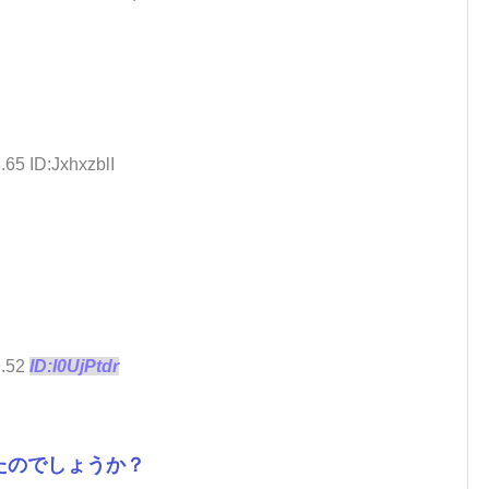
.65 ID:JxhxzblI
9.52
ID:I0UjPtdr
たのでしょうか？