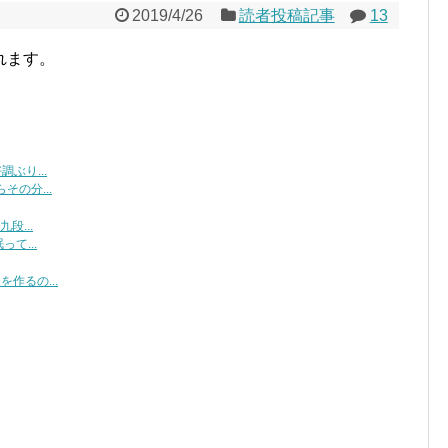
2019/4/26
読者投稿記事
13
れます。
ぶり...
の分...
段...
て...
作るの...