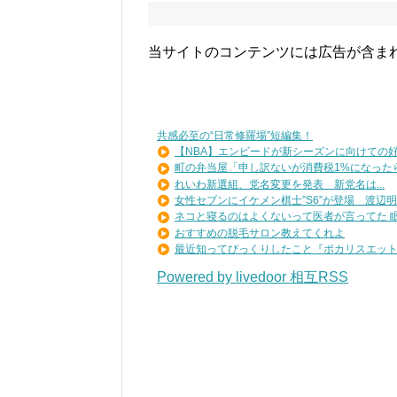
当サイトのコンテンツには広告が含ま
共感必至の“日常修羅場”短編集！
【NBA】エンビードが新シーズンに向けての好調
町の弁当屋「申し訳ないが消費税1%になったらそ
れいわ新選組、党名変更を発表 新党名は...
女性セブンにイケメン棋士”S6”が登場 渡辺明九
ネコと寝るのはよくないって医者が言ってた 眠っ
おすすめの脱毛サロン教えてくれよ
最近知ってびっくりしたこと『ポカリスエットを
Powered by livedoor 相互RSS