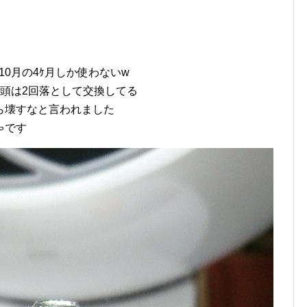
,10月の4ｹ月しか使わないw
頭は2回落として交換してる
ら壊すなと言われました
ゃです