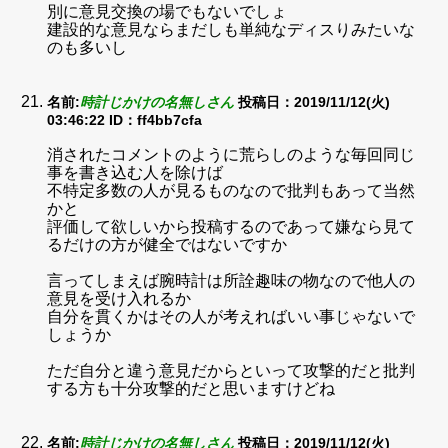
別に意見交換の場でもないでしょ
建設的な意見ならまだしも単純なディスりみたいな
のも多いし
名前:
時計じかけの名無しさん
投稿日：2019/11/12(火)
03:46:22
ID：ff4bb7cfa
消されたコメントのように荒らしのような毎回同じ
事を書き込む人を除けば
不特定多数の人が見るものなので批判もあって当然
かと
評価して欲しいから投稿するのであって嫌なら見て
るだけの方が健全ではないですか
言ってしまえば腕時計は所詮趣味の物なので他人の
意見を受け入れるか
自分を貫くかはその人が考えればいい事じゃないで
しょうか
ただ自分と違う意見だからといって攻撃的だと批判
する方も十分攻撃的だと思いますけどね
名前:
時計じかけの名無しさん
投稿日：2019/11/12(火)