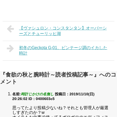
【ヴァシュロン・コンスタンタン】オーバーシ
ーズとチューリッヒ湖
初冬のGeckota G-01、ビンテージ調のイカした
時計
『食欲の秋と腕時計～読者投稿記事～』へのコ
メント
名前:
時計じかけの名無し
投稿日：2019/11/10(日)
20:26:02
ID：0400603c5
思ってたより投稿少ないね？それとも管理人が厳選
しすぎたのか？w