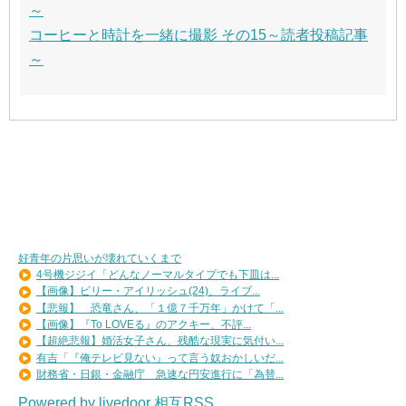
～
コーヒーと時計を一緒に撮影 その15～読者投稿記事
～
好青年の片思いが壊れていくまで
4号機ジジイ「どんなノーマルタイプでも下皿は...
【画像】ビリー・アイリッシュ(24)、ライブ...
【悲報】 恐竜さん、「１億７千万年」かけて「...
【画像】『To LOVEる』のアクキー、不評...
【超絶悲報】婚活女子さん、残酷な現実に気付い...
有吉「『俺テレビ見ない』って言う奴おかしいだ...
財務省・日銀・金融庁 急速な円安進行に「為替...
Powered by livedoor 相互RSS