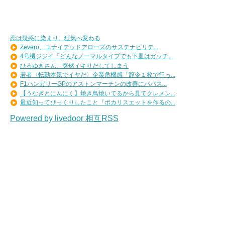
恋は疑惑に染まり、狂気へ変わる
Zevero、ユナイテッドアローズのサステナビリテ...
4号機ジジイ「どんなノーマルタイプでも下皿はガッチ...
ひろゆきさん、突然イキりだしてしまう
若者〈転勤本気でイヤだ〉企業危機感「辞令１枚で行っ...
F1ハンガリーGPのアストンマーチンの改善にパパス...
【うなぎとにんにく】焼き鳥焼いてるから見てクレメン...
最近知ってびっくりしたこと『ポカリスエットを作るの...
Powered by livedoor 相互RSS