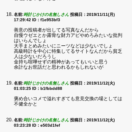
名前:
時計じかけの名無しさん
投稿日：2019/11/11(月)
17:29:42
ID：f1e953bf3
善意の投稿者が出してる写真なんだから
自慢ウゼエとか露骨な財力アピやめろみたいな批判
はいらんでしょ
大手まとめみたいにニーツなどは少ないでしょ
高級時計を中心に特集してるサイトなんだから貧乏
人は少ないだろうし
金持ち喧嘩せずの精神があってもいいと思う
余計なお世話だと思われるかもしれないが
名前:
時計じかけの名無しさん
投稿日：2019/11/12(火)
01:03:25
ID：b1fbbdd88
褒め合いコメで溢れすぎても意見交換の場としては
不健全かと
名前:
時計じかけの名無しさん
投稿日：2019/11/12(火)
03:23:28
ID：e503d1fef