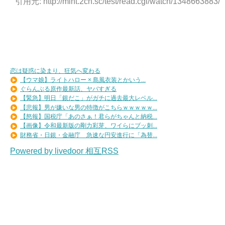
引用元: http://mint.2ch.sc/test/read.cgi/watch/1348663883/
恋は疑惑に染まり、狂気へ変わる
【ウマ娘】ライトハロー × 島風衣装とかいう...
ぐらんぶる原作最新話、ヤバすぎる
【緊急】明日「銀だこ」がガチに過去最大レベル...
【悲報】男が嫌いな男の特徴がこちらｗｗｗｗｗ...
【怒報】国税庁「あのさぁ！君らがちゃんと納税...
【画像】令和最新版の剛力彩芽、ワイらにブッ刺...
財務省・日銀・金融庁 急速な円安進行に「為替...
Powered by livedoor 相互RSS