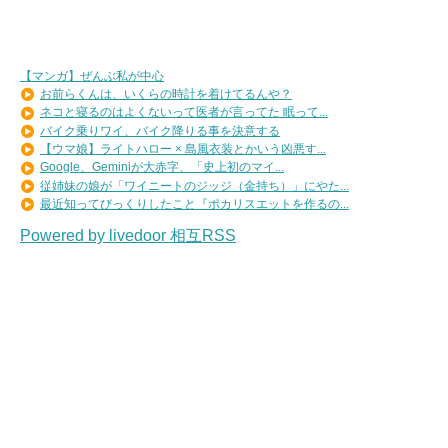
【マンガ】ぜんぶ私が中心
お前らくんは、いくらの時計を着けてるんや？
ネコと寝るのはよくないって医者が言ってた 眠って...
バイク乗りワイ、バイク降りる事を決意する
【ウマ娘】ライトハロー × 島風衣装とかいう凶悪す...
Google、Geminiが大赤字、「史上初のマイ...
従姉妹の娘が「ワイニートのジッジ（金持ち）」にやた...
最近知ってびっくりしたこと『ポカリスエットを作るの...
Powered by livedoor 相互RSS