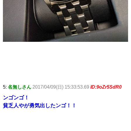
5:
名無しさん
2017/04/09(日) 15:33:53.69
ID:9oZr5SdR0
ンゴンゴ！
貧乏人やが勇気出したンゴ！！