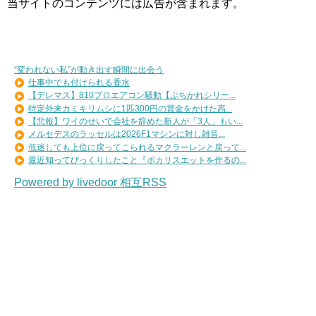
当サイトのコンテンツには広告が含まれます。
“変われない私”が動き出す瞬間に出会う
仕事中でも付けられる香水
【デレマス】810プロエアコン騒動【ぷちかれシリー...
特定外来カミキリムシに1匹300円の賞金をかけた高...
【悲報】ワイのせいで会社を辞めた新人が「3人」もい...
メルセデスのラッセルは2026F1マシンに対し雑音...
低迷しても上位に戻ってこられるマクラーレンと戻って...
最近知ってびっくりしたこと『ポカリスエットを作るの...
Powered by livedoor 相互RSS