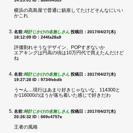
14:23:01
ID：a06f045d3
横浜の高島屋で普通に鎮座してたけどそんなにいい
かこれ
名前:
時計じかけの名無しさん
投稿日：2017/04/27(木)
18:12:09
ID：244fa28a9
評価割れそうなデザイン、POPすぎないか
エアキングは円高の頃は10万円代で買えたんだけど
ね
名前:
時計じかけの名無しさん
投稿日：2017/04/27(木)
19:27:28
ID：9734febdb
う〜ん…現行はあまり好きじゃないな、114300と
か116000のほうが落ち着いた感じで好きだわ
名前:
時計じかけの名無しさん
投稿日：2017/04/27(木)
20:26:32
ID：669c4757e
王者の風格