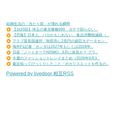
結婚生活の「当たり前」が壊れる瞬間
【1k20回】埼玉の東京喰種999、ガチで回らない...
【悲報】日本人、バカかもしれない。食品消費税減税（...
アラブ首長国連邦「秋田市に2兆円の超巨大データセン...
海外F1記者「ホンダは2027年もしくは2028年...
日産「ノートオーラNISMO」8月に改良か？ ブラ...
今週のファッショントレンドまとめ（2026年8月3...
最近知ってびっくりしたこと『ポカリスエットを作るの...
Powered by livedoor 相互RSS