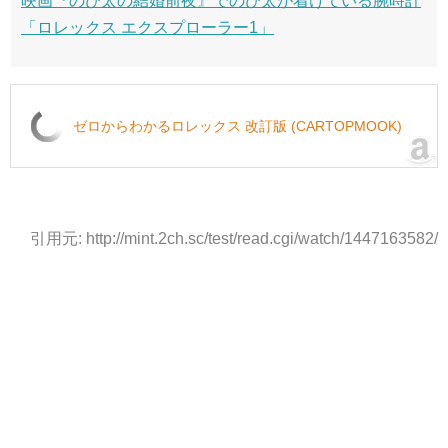
映画『のび太の結婚前夜』でのび太が着けている腕時計
「ロレックス エクスプローラー1」
ゼロからわかるロレックス 改訂版 (CARTOPMOOK)
引用元: http://mint.2ch.sc/test/read.cgi/watch/1447163582/