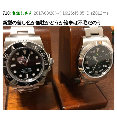
710:
名無しさん
2017/03/28(火) 16:26:45.85 ID:zZ0L2rYs
新型の差し色が無駄かどうか論争は不毛だのう