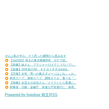
ぜんぶ私が中心、そう思った瞬間から歪み出す
【1k20回】埼玉の東京喰種999、ガチで回...
【画像】妹さん、ブラジャーだけでくつろいでし...
【画像】20年前のAV、キチガイすぎるwww...
【悲報】女性「男への最大ダメージはこれ」←お...
粉末スープ、液体スープ、調味オイル「食べる『...
【画像】女芸人の吉住さん、メイクしたら普通に...
財務省・日銀・金融庁 急速な円安進行に「為替...
Powered by livedoor 相互RSS