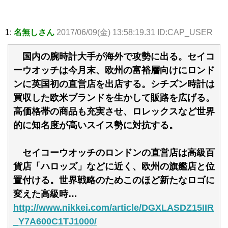
1:
名無しさん
2017/06/09(金) 13:58:19.31 ID:CAP_USER
国内の腕時計大手が海外で攻勢に出る。セイコ
ーウオッチは今月末、欧州の富裕層向けにロンド
ンに英国初の直営店を出店する。シチズン時計は
買収した欧米ブランドを生かして販路を広げる。
高価格帯の商品も充実させ、ロレックスなど世界
的に知名度が高いスイス勢に対抗する。
セイコーウオッチのロンドンの直営店は高級百
貨店「ハロッズ」などに近く、欧州の旗艦店と位
置付ける。世界戦略のためこのほど新たなロゴに
変えた高級時…
http://www.nikkei.com/article/DGXLASDZ15IIR
_Y7A600C1TJ1000/