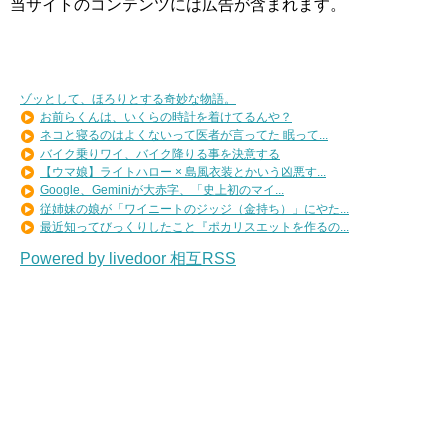
当サイトのコンテンツには広告が含まれます。
ゾッとして、ほろりとする奇妙な物語。
お前らくんは、いくらの時計を着けてるんや？
ネコと寝るのはよくないって医者が言ってた 眠って...
バイク乗りワイ、バイク降りる事を決意する
【ウマ娘】ライトハロー × 島風衣装とかいう凶悪す...
Google、Geminiが大赤字、「史上初のマイ...
従姉妹の娘が「ワイニートのジッジ（金持ち）」にやた...
最近知ってびっくりしたこと『ポカリスエットを作るの...
Powered by livedoor 相互RSS