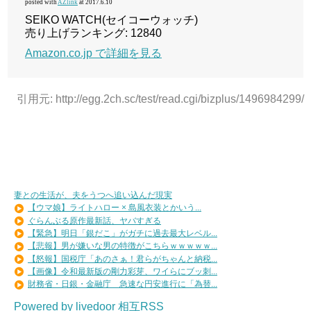
posted with
AZlink
at 2017.6.10
SEIKO WATCH(セイコーウォッチ)
売り上げランキング: 12840
Amazon.co.jp で詳細を見る
引用元: http://egg.2ch.sc/test/read.cgi/bizplus/1496984299/
妻との生活が、夫をうつへ追い込んだ現実
【ウマ娘】ライトハロー × 島風衣装とかいう...
ぐらんぶる原作最新話、ヤバすぎる
【緊急】明日「銀だこ」がガチに過去最大レベル...
【悲報】男が嫌いな男の特徴がこちらｗｗｗｗｗ...
【怒報】国税庁「あのさぁ！君らがちゃんと納税...
【画像】令和最新版の剛力彩芽、ワイらにブッ刺...
財務省・日銀・金融庁 急速な円安進行に「為替...
Powered by livedoor 相互RSS