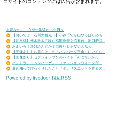
当サイトのコンテンツには広告が含まれます。
夫婦なのに、心が一番遠かった日々
【おいでよ！石川大観光Ⅱ】小鈴「でか山やっぱりめち...
【朝日杯】柵木幹太五段が福間香奈女流五冠、出口若武...
おまいら！ｽﾚﾀｲ読んだか？自慢ｽﾚじゃないんだぞ...
【画像あり】お前らはこの「ハンバーグ定食」にいくら...
【画像あり】セブンイレブンのバイト「AIにちいかわ...
パンドラ、コペンハーゲン・ファッションウィーク20...
最近知ってびっくりしたこと『ポカリスエットを作るの...
Powered by livedoor 相互RSS