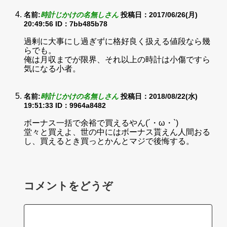
名前:
時計じかけの名無しさん
投稿日：2017/06/26(月)
20:49:56
ID：7bb485b78
過剰に大事にし過ぎずに格好良く扱える値段なら幾
らでも。
俺は月収までが限界、それ以上の時計は小傷ですら
気になる小者。
名前:
時計じかけの名無しさん
投稿日：2018/08/22(水)
19:51:33
ID：9964a8482
ボーナス一括で余裕で買えるやん(´・ω・`)
堂々と買えよ、世の中にはボーナス貰えん人間おる
し、買えるとき買っとかんとマジで後悔する。
コメントをどうぞ