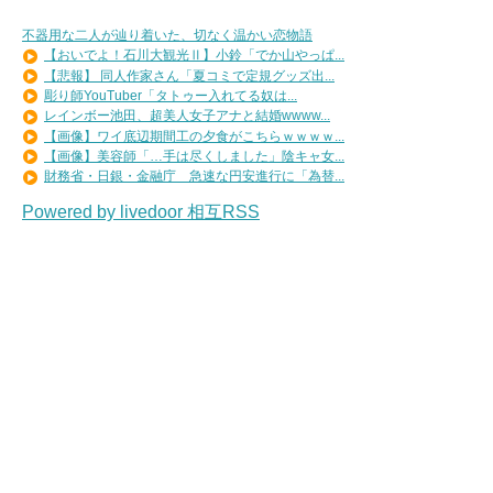
不器用な二人が辿り着いた、切なく温かい恋物語
【おいでよ！石川大観光Ⅱ】小鈴「でか山やっぱ...
【悲報】 同人作家さん「夏コミで定規グッズ出...
彫り師YouTuber「タトゥー入れてる奴は...
レインボー池田、超美人女子アナと結婚wwww...
【画像】ワイ底辺期間工の夕食がこちらｗｗｗｗ...
【画像】美容師「…手は尽くしました」陰キャ女...
財務省・日銀・金融庁 急速な円安進行に「為替...
Powered by livedoor 相互RSS