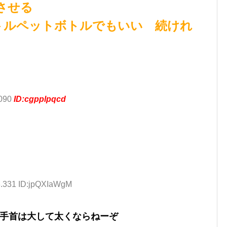
させる
トルペットボトルでもいい 続けれ
.090
ID:cgpplpqcd
8.331 ID:jpQXIaWgM
ど手首は大して太くならねーぞ