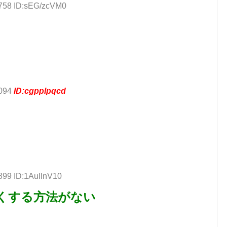
.758 ID:sEG/zcVM0
.094
ID:cgpplpqcd
899 ID:1AuIlnV10
くする方法がない