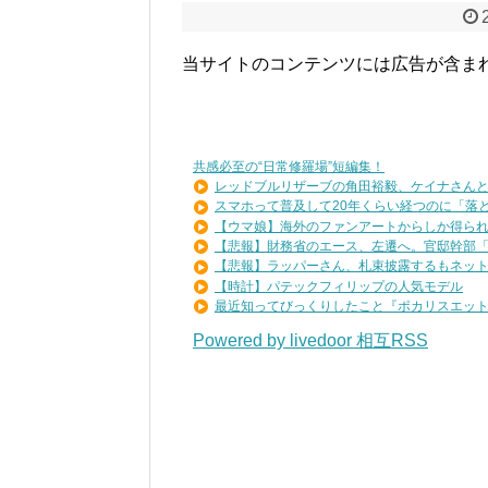
当サイトのコンテンツには広告が含ま
共感必至の“日常修羅場”短編集！
レッドブルリザーブの角田裕毅、ケイナさんと一
スマホって普及して20年くらい経つのに「落とす
【ウマ娘】海外のファンアートからしか得られな
【悲報】財務省のエース、左遷へ。官邸幹部「政
【悲報】ラッパーさん、札束披露するもネット民
【時計】パテックフィリップの人気モデル
最近知ってびっくりしたこと『ポカリスエットを
Powered by livedoor 相互RSS