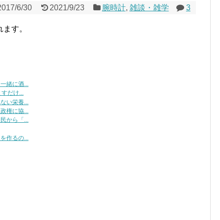
2017/6/30
2021/9/23
腕時計
,
雑談・雑学
3
れます。
緒に酒...
だけ...
い栄養...
権に協...
から「...
作るの...