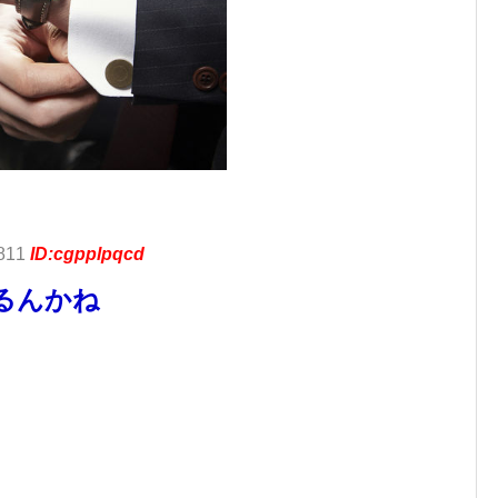
.811
ID:cgpplpqcd
るんかね