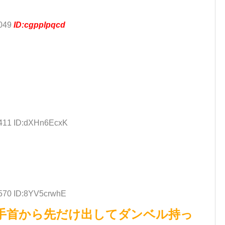
.049
ID:cgpplpqcd
.411 ID:dXHn6EcxK
.570 ID:8YV5crwhE
手首から先だけ出してダンベル持っ