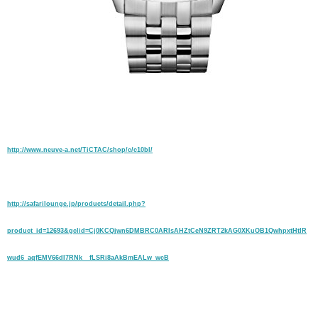
http://www.neuve-a.net/TiCTAC/shop/c/c10bl/
http://safarilounge.jp/products/detail.php?
product_id=12693&gclid=Cj0KCQjwn6DMBRC0ARIsAHZtCeN9ZRT2kAG0XKuOB1QwhpxtHtIR
wud6_aqfEMV66dl7RNk__fLSRi8aAkBmEALw_wcB