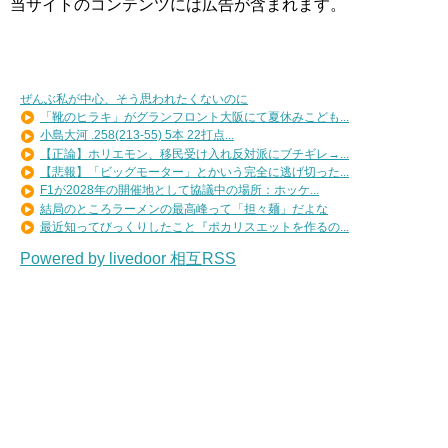
当サイトのコンテンツには広告が含まれます。
ぜんぶ私が中心、そう思われたくないのに
「靴のヒラキ」がグランフロント大阪にて夏休みこども...
小島大河 .258(213-55) 5本 22打点...
【正論】ホリエモン、移民受け入れ反対派にブチギレ→...
【悲報】「ビッグモーター」とかいう完全に逃げ切った...
F1が2028年の開催地として協議中の場所：ホッケ...
結局のところラーメンの最高峰って「担々麺」だよな
最近知ってびっくりしたこと『ポカリスエットを作るの...
Powered by livedoor 相互RSS