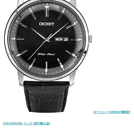
[オリエント]ORIENT腕時計
FUG1R002B6 メンズ [並行輸入品]