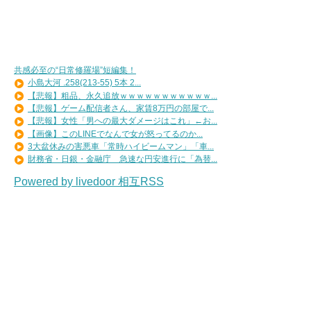
共感必至の“日常修羅場”短編集！
小島大河 .258(213-55) 5本 2...
【悲報】粗品、永久追放ｗｗｗｗｗｗｗｗｗｗｗ...
【悲報】ゲーム配信者さん、家賃8万円の部屋で...
【悲報】女性「男への最大ダメージはこれ」←お...
【画像】このLINEでなんで女が怒ってるのか...
3大盆休みの害悪車「常時ハイビームマン」「車...
財務省・日銀・金融庁 急速な円安進行に「為替...
Powered by livedoor 相互RSS