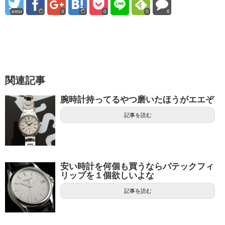
error
0
0
0
6
関連記事
腕時計持ってるやつ磨いたほうがエエぞ
記事を読む
安い時計を何個も買うならパテックフィ
リップを１個欲しいよな
記事を読む