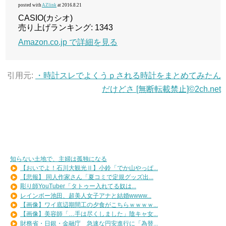
posted with
AZlink
at 2016.8.21
CASIO(カシオ)
売り上げランキング: 1343
Amazon.co.jp で詳細を見る
引用元:
・時計スレでよくうｐされる時計をまとめてみたん
だけどさ [無断転載禁止]©2ch.net
知らない土地で、主婦は孤独になる
【おいでよ！石川大観光Ⅱ】小鈴「でか山やっぱ...
【悲報】 同人作家さん「夏コミで定規グッズ出...
彫り師YouTuber「タトゥー入れてる奴は...
レインボー池田、超美人女子アナと結婚wwww...
【画像】ワイ底辺期間工の夕食がこちらｗｗｗｗ...
【画像】美容師「…手は尽くしました」陰キャ女...
財務省・日銀・金融庁 急速な円安進行に「為替...