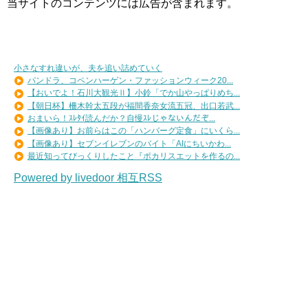
当サイトのコンテンツには広告が含まれます。
小さなすれ違いが、夫を追い詰めていく
パンドラ、コペンハーゲン・ファッションウィーク20...
【おいでよ！石川大観光Ⅱ】小鈴「でか山やっぱりめち...
【朝日杯】柵木幹太五段が福間香奈女流五冠、出口若武...
おまいら！ｽﾚﾀｲ読んだか？自慢ｽﾚじゃないんだぞ...
【画像あり】お前らはこの「ハンバーグ定食」にいくら...
【画像あり】セブンイレブンのバイト「AIにちいかわ...
最近知ってびっくりしたこと『ポカリスエットを作るの...
Powered by livedoor 相互RSS