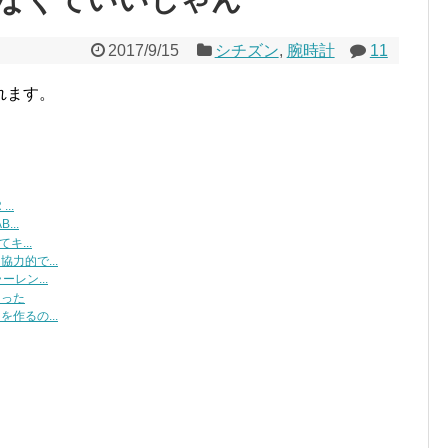
2017/9/15
シチズン
,
腕時計
11
れます。
..
..
キ...
力的で...
レン...
たった
作るの...