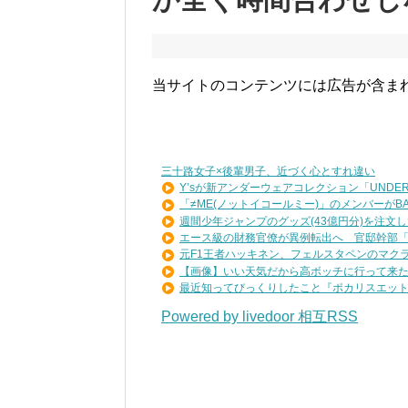
当サイトのコンテンツには広告が含ま
三十路女子×後輩男子、近づく心とすれ違い
Y’sが新アンダーウェアコレクション「UNDER .
「≠ME(ノットイコールミー)」のメンバーがBAB.
週間少年ジャンプのグッズ(43億円分)を注文して
エース級の財務官僚が異例転出へ 官邸幹部「協
元F1王者ハッキネン、フェルスタペンのマクラー
【画像】いい天気だから高ボッチに行って来
最近知ってびっくりしたこと『ポカリスエットを
Powered by livedoor 相互RSS