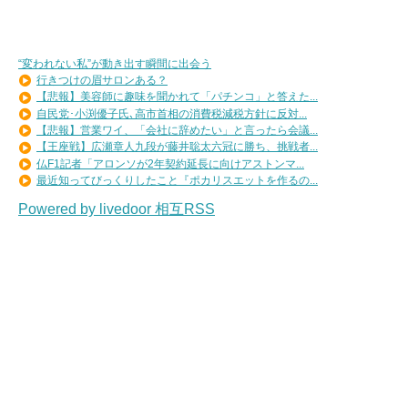
“変われない私”が動き出す瞬間に出会う
行きつけの眉サロンある？
【悲報】美容師に趣味を聞かれて「パチンコ」と答えた...
自民党･小渕優子氏､高市首相の消費税減税方針に反対...
【悲報】営業ワイ、「会社に辞めたい」と言ったら会議...
【王座戦】広瀬章人九段が藤井聡太六冠に勝ち、挑戦者...
仏F1記者「アロンソが2年契約延長に向けアストンマ...
最近知ってびっくりしたこと『ポカリスエットを作るの...
Powered by livedoor 相互RSS