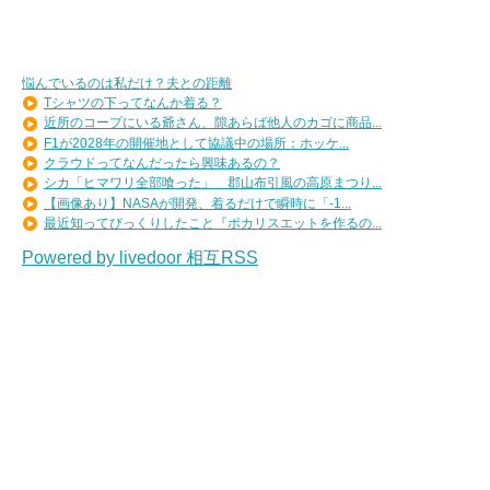
悩んでいるのは私だけ？夫との距離
Tシャツの下ってなんか着る？
近所のコープにいる爺さん、隙あらば他人のカゴに商品...
F1が2028年の開催地として協議中の場所：ホッケ...
クラウドってなんだったら興味あるの？
シカ「ヒマワリ全部喰った」 郡山布引風の高原まつり...
【画像あり】NASAが開発、着るだけで瞬時に「-1...
最近知ってびっくりしたこと『ポカリスエットを作るの...
Powered by livedoor 相互RSS