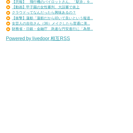
【悲報】 飛行機のパイロットさん、「駅弁」を...
【動画】甲子園の女性審判、大誤審で炎上
クラウドってなんだったら興味あるの？
【衝撃】蓮舫「蓮舫だから叩いて良いという報道...
女芸人の吉住さん（36）メイクしたら普通に美...
財務省・日銀・金融庁 急速な円安進行に「為替...
Powered by livedoor 相互RSS