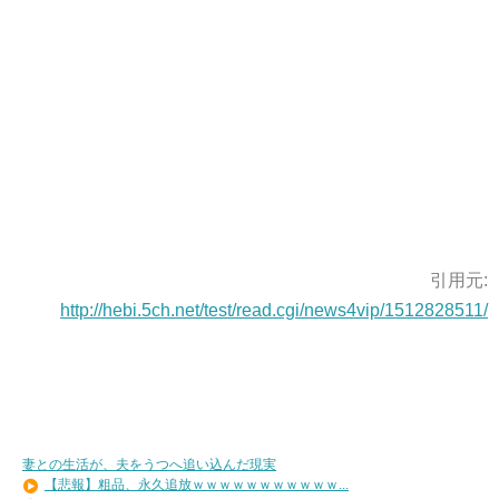
引用元:
http://hebi.5ch.net/test/read.cgi/news4vip/1512828511/
妻との生活が、夫をうつへ追い込んだ現実
【悲報】粗品、永久追放ｗｗｗｗｗｗｗｗｗｗｗ...