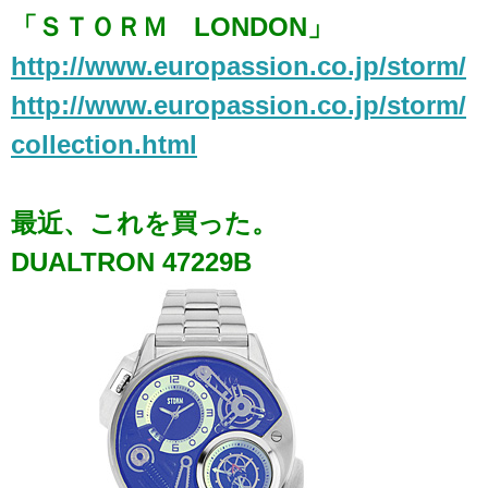
「ＳＴＯＲＭ LONDON」
http://www.europassion.co.jp/storm/
http://www.europassion.co.jp/storm/
collection.html
最近、これを買った。
DUALTRON 47229B