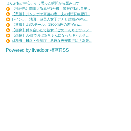
ぜんぶ私が中心、そう思った瞬間から歪み出す
【福井県】関電大飯原発3号機、警報作動し自動...
【悲報】ジャンポケ斉藤の妻、夫の求刑7年翌日...
レインボー池田、超美人女子アナと結婚wwww...
【速報】USスチール、1800億円の黒字ww...
【画像】付き合いたて彼女「ごめーんちょびっツ...
【画像】35歳でおばあちゃんになったギャルさ...
財務省・日銀・金融庁 急速な円安進行に「為替...
Powered by livedoor 相互RSS