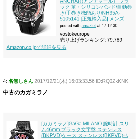
ANCHAR(アンチャール） ブラ
ック 革・シリコンバンド/自動巻
き/手巻き機能あり/NH35A-
5105141 [正規輸入品] メンズ
posted with
amazlet
at 17.12.30
vostokeurope
売り上げランキング: 79,789
Amazon.co.jpで詳細を見る
4:
名無しさん
2017/12/21(木) 16:03:33.56 ID:RQ0ZkKNK
中古のカガミラノ
[ガガミラノ]GaGa MILANO 腕時計 スリ
ム46mm ブラック文字盤 ステンレス
(BKPVD)ケース ステンレス(BKPVD)ベ