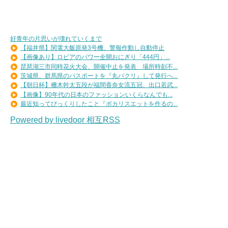
好青年の片思いが壊れていくまで
【福井県】関電大飯原発3号機、警報作動し自動停止
【画像あり】ロピアのパワー全開おにぎり「444円」...
琵琶湖三市同時花火大会、開催中止を発表 場所時刻不...
茨城県、群馬県のパスポートを『丸パクリ』して発行へ...
【朝日杯】柵木幹太五段が福間香奈女流五冠、出口若武...
【画像】90年代の日本のファッションいくらなんでも...
最近知ってびっくりしたこと『ポカリスエットを作るの...
Powered by livedoor 相互RSS