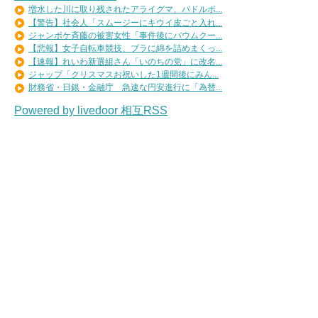
増水した川に取り残されたアライグマ、パドルボ...
【警告】社会人「スムージーにキウイ皮ごと入れ...
ジャンポケ斉藤の被害女性「事件後にバウムクー...
【悲報】女子自転車競技、ブラに綿を詰めまくっ...
【速報】れいわ新選組さん「いのちの党」に改名...
ジャップ「クリスマスお祝いした1週間後にみん...
財務省・日銀・金融庁 急速な円安進行に「為替...
Powered by livedoor 相互RSS