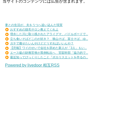
当サイトのコンテンツには広告が含まれます。
妻との生活が、夫をうつへ追い込んだ現実
おすすめの脱毛サロン教えてくれよ
増水した川に取り残されたアライグマ、パドルボードで...
立ち食いそばどこのが好き？ 狭山そば、富士そば、ゆ...
ガチで痩せたいんやけどどうすればいいんや？
【悲報】ワイのせいで会社を辞めた新人が「3人」もい...
エース級の財務官僚が異例転出へ 官邸幹部「協力的で...
最近知ってびっくりしたこと『ポカリスエットを作るの...
Powered by livedoor 相互RSS