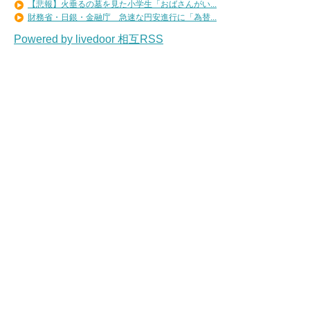
【悲報】火垂るの墓を見た小学生「おばさんがい...
財務省・日銀・金融庁 急速な円安進行に「為替...
Powered by livedoor 相互RSS