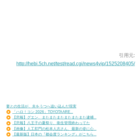
引用元:
http://hebi.5ch.net/test/read.cgi/news4vip/1525208405/
妻との生活が、夫をうつへ追い込んだ現実
「ハロ！コン 2026」TOYOTA ARE...
【悲報】グエン、またまたまたまたまたまた逮捕...
【悲報】八王子の夏祭り、衛生管理終わってた
【画像】人工肛門の松本人志さん、最新の姿に心...
【最新版】日本の『都会度ランキング』がこちら...