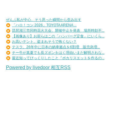
ぜんぶ私が中心、そう思った瞬間から歪み出す
「ハロ！コン 2026」TOYOTA ARENA ...
琵琶湖三市同時花火大会、開催中止を発表 場所時刻不...
【画像あり】お前らはこの「ハンバーグ定食」にいくら...
お高いテント、盗まれそうで怖くない？
テスラ、26年中に日本の納車拠点を6割増 販売急増...
チー牛が真夏でも長ズボンをはく理由いまだ解明されな...
最近知ってびっくりしたこと『ポカリスエットを作るの...
Powered by livedoor 相互RSS