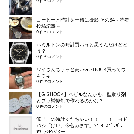
0 件のコメント
コーヒーと時計を一緒に撮影 その34～読者
投稿記事～
0 件のコメント
ハミルトンの時計買おうと思うんだけどど
う？
0 件のコメント
ワイさんちょっと高いG-SHOCK買ってウ
キウキ
0 件のコメント
【G-SHOCK】ベゼルなんかを、型取り剤
とプラ補修剤で作れるのかな？
0 件のコメント
僕「この時計くだちゃい！！！！！」ヨド
バシ「はい、今包みます」ｼｮｰｹｰｽｶﾞﾗｶﾞﾗ
ｱﾌﾞﾗｼﾓﾝﾍﾞﾀー