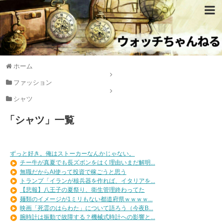
ホーム
ファッション
シャツ
「
シャツ
」
一覧
ずっと好き。俺はストーカーなんかじゃない。
チー牛が真夏でも長ズボンをはく理由いまだ解明...
無職だからAI使って投資で稼ごうと思う
トランプ「イランが核兵器を作れば、イタリアを...
【悲報】八王子の夏祭り、衛生管理終わってた
麺類のイメージが1ミリもない都道府県ｗｗｗｗ...
映画「死霊のはらわた」について語ろう（今夜B...
腕時計は振動で故障する？機械式時計への影響と...