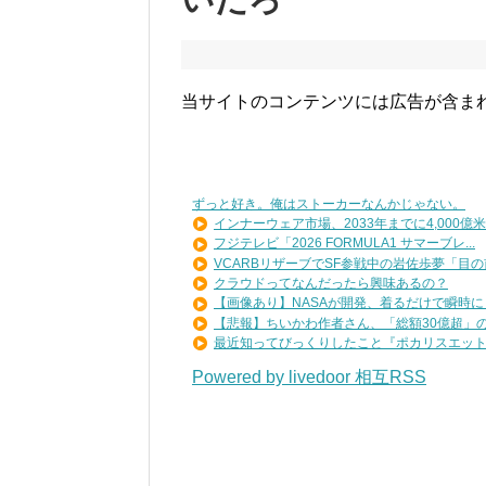
当サイトのコンテンツには広告が含ま
ずっと好き。俺はストーカーなんかじゃない。
インナーウェア市場、2033年までに4,000億米..
フジテレビ「2026 FORMULA1 サマーブレ...
VCARBリザーブでSF参戦中の岩佐歩夢「目の前
クラウドってなんだったら興味あるの？
【画像あり】NASAが開発、着るだけで瞬時に「-1
【悲報】ちいかわ作者さん、「総額30億超」の大
最近知ってびっくりしたこと『ポカリスエットを
Powered by livedoor 相互RSS