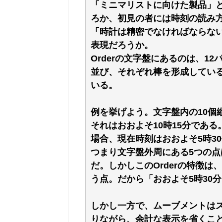
「ミニマリストに向けた製品」
ろか、初見の者には時刻の読み
「時計は精密でなければならな
表現だろうか。
Orderの文字盤にあるのは、1
並び、それぞれ棒を形成してい
いる。
例を挙げよう。文字盤内の10個
それはおおよそ10時15分であ
場合、現在時刻はおおよそ5時3
つまり文字盤外周にある5つの点
だ。しかしこのOrderの特徴は
う点。だから「おおよそ5時30
しかし一方で、ムーブメントは
りながら、余計な表示を省くこ