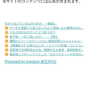
当サイトのコンテンツには広告が含まれます。
分かり合えているはずの夫が、一番遠い
チー牛が真夏でも長ズボンをはく理由いまだ解明されな...
ざるそばのわさびってどう使うの？
黒子猫、一匹と思いきや・・・【再】
麺類のイメージが1ミリもない都道府県ｗｗｗｗｗｗｗ...
【画像あり】お前らはこの「ハンバーグ定食」にいくら...
琵琶湖三市同時花火大会、開催中止を発表 場所時刻不...
最近知ってびっくりしたこと『ポカリスエットを作るの...
Powered by livedoor 相互RSS