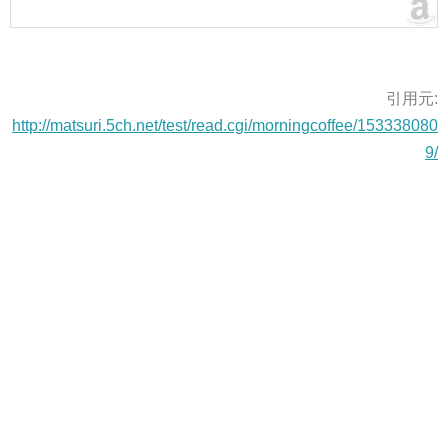
引用元:
http://matsuri.5ch.net/test/read.cgi/morningcoffee/153338080
9/