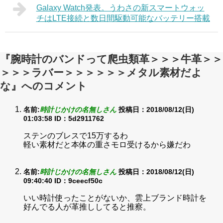
Galaxy Watch発表。うわさの新スマートウォッ
チはLTE接続と数日間駆動可能なバッテリー搭載
『腕時計のバンドって爬虫類革＞＞＞牛革＞＞
＞＞＞ラバー＞＞＞＞＞＞メタル素材だよ
な』へのコメント
名前:
時計じかけの名無しさん
投稿日：2018/08/12(日)
01:03:58
ID：5d2911762
ステンのブレスで15万するわ
軽い素材だと本体の重さモロ受けるから嫌だわ
名前:
時計じかけの名無しさん
投稿日：2018/08/12(日)
09:40:40
ID：9ceecf50c
いい時計使ったことがないか、雲上ブランド時計を
好んでる人が革推ししてると推察。