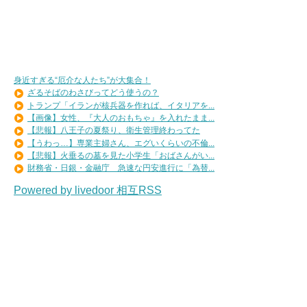
身近すぎる“厄介な人たち”が大集合！
ざるそばのわさびってどう使うの？
トランプ「イランが核兵器を作れば、イタリアを...
【画像】女性、『大人のおもちゃ』を入れたまま...
【悲報】八王子の夏祭り、衛生管理終わってた
【うわっ…】専業主婦さん、エグいくらいの不倫...
【悲報】火垂るの墓を見た小学生「おばさんがい...
財務省・日銀・金融庁 急速な円安進行に「為替...
Powered by livedoor 相互RSS