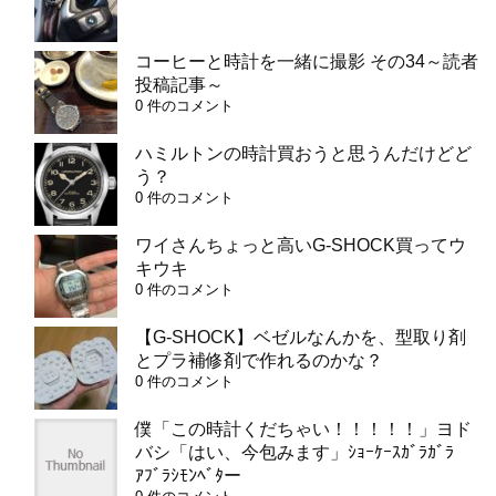
コーヒーと時計を一緒に撮影 その34～読者
投稿記事～
0 件のコメント
ハミルトンの時計買おうと思うんだけどど
う？
0 件のコメント
ワイさんちょっと高いG-SHOCK買ってウ
キウキ
0 件のコメント
【G-SHOCK】ベゼルなんかを、型取り剤
とプラ補修剤で作れるのかな？
0 件のコメント
僕「この時計くだちゃい！！！！！」ヨド
バシ「はい、今包みます」ｼｮｰｹｰｽｶﾞﾗｶﾞﾗ
ｱﾌﾞﾗｼﾓﾝﾍﾞﾀー