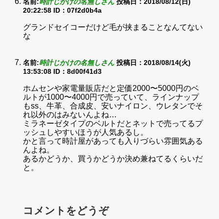
名前:
時計じかけの名無しさん
投稿日：2018/08/12(日)
20:22:58
ID：07f2d0b4a
グランドセイコーだけど毛が挟まることなんてない
な
名前:
時計じかけの名無しさん
投稿日：2018/08/14(火)
13:53:08
ID：8d00f41d3
ホムセンや家電量販店だと定価2000〜5000円のベ
ルトが1000〜4000円で売っていて、ラインナップ
もss、牛革、合成皮、安いナイロン、ウレタンでそ
れ以外のはみないんよね…
ミラネーゼタイプのベルトだとネットで売ってるプ
ッシュしやすいほうが人気あるし。
かと言って時計屋があっても入りづらい雰囲気ある
んよね。
あるかどうか、買うかどうか決め兼ねてるくらいだ
と。
コメントをどうぞ