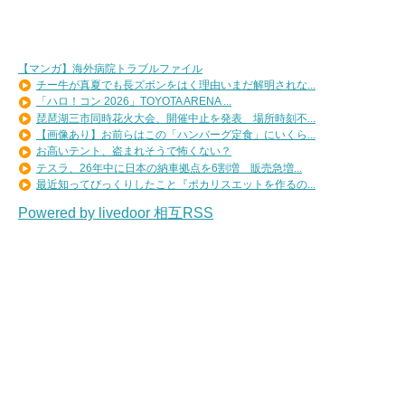
【マンガ】海外病院トラブルファイル
チー牛が真夏でも長ズボンをはく理由いまだ解明されな...
「ハロ！コン 2026」TOYOTA ARENA ...
琵琶湖三市同時花火大会、開催中止を発表 場所時刻不...
【画像あり】お前らはこの「ハンバーグ定食」にいくら...
お高いテント、盗まれそうで怖くない？
テスラ、26年中に日本の納車拠点を6割増 販売急増...
最近知ってびっくりしたこと『ポカリスエットを作るの...
Powered by livedoor 相互RSS