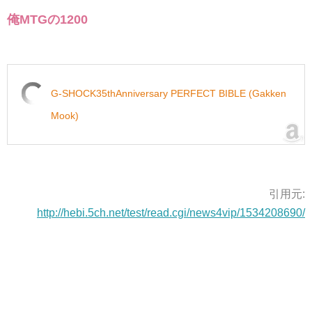
俺MTGの1200
G-SHOCK35thAnniversary PERFECT BIBLE (Gakken
Mook)
引用元:
http://hebi.5ch.net/test/read.cgi/news4vip/1534208690/