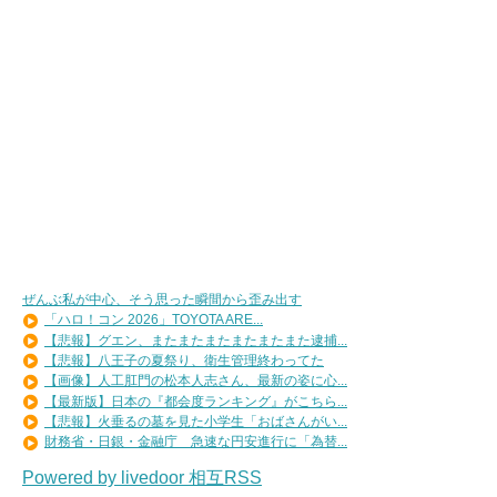
ぜんぶ私が中心、そう思った瞬間から歪み出す
「ハロ！コン 2026」TOYOTA ARE...
【悲報】グエン、またまたまたまたまたまた逮捕...
【悲報】八王子の夏祭り、衛生管理終わってた
【画像】人工肛門の松本人志さん、最新の姿に心...
【最新版】日本の『都会度ランキング』がこちら...
【悲報】火垂るの墓を見た小学生「おばさんがい...
財務省・日銀・金融庁 急速な円安進行に「為替...
Powered by livedoor 相互RSS