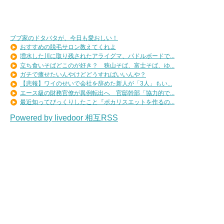
ブブ家のドタバタが、今日も愛おしい！
おすすめの脱毛サロン教えてくれよ
増水した川に取り残されたアライグマ、パドルボードで...
立ち食いそばどこのが好き？ 狭山そば、富士そば、ゆ...
ガチで痩せたいんやけどどうすればいいんや？
【悲報】ワイのせいで会社を辞めた新人が「3人」もい...
エース級の財務官僚が異例転出へ 官邸幹部「協力的で...
最近知ってびっくりしたこと『ポカリスエットを作るの...
Powered by livedoor 相互RSS