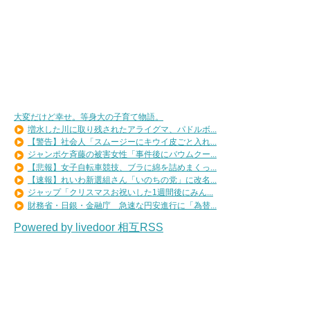
大変だけど幸せ。等身大の子育て物語。
増水した川に取り残されたアライグマ、パドルボ...
【警告】社会人「スムージーにキウイ皮ごと入れ...
ジャンポケ斉藤の被害女性「事件後にバウムクー...
【悲報】女子自転車競技、ブラに綿を詰めまくっ...
【速報】れいわ新選組さん「いのちの党」に改名...
ジャップ「クリスマスお祝いした1週間後にみん...
財務省・日銀・金融庁 急速な円安進行に「為替...
Powered by livedoor 相互RSS