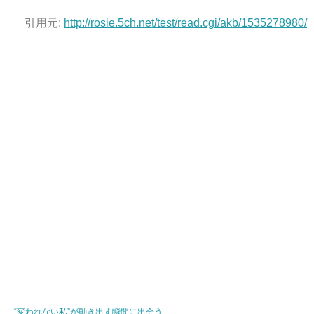
引用元:
http://rosie.5ch.net/test/read.cgi/akb/1535278980/
“変われない私”が動き出す瞬間に出会う