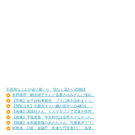
不器用な二人が辿り着いた、切なく温かい恋物語
長野桃羽「嗣永桃子さんと道重さゆみさんに憧れ...
【悲報】女子自転車競技、ブラに綿を詰めまくっ...
【閲覧注意】元臆女キャバ嬢の首吊り自●配信、...
【画像】講談社さん、ミスマガジンで児童を性搾...
【画像】宇垣美里「学生時代は全然モテなかった...
【画像】令和最新版のあのちゃん、可愛過ぎてワ...
財務省・日銀・金融庁 急速な円安進行に「為替...