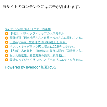
当サイトのコンテンツには広告が含まれます。
悩んでいるのは私だけ？夫との距離
【時計】パテックフィリップの人気モデル
長野桃羽「嗣永桃子さんと道重さゆみさんに憧れている...
日産e-power、無給油で1980km走行しギネ...
ペレスとキャデラックF1の契約は2026年の1年の...
【悲報】高市首相、日銀総裁に前代未聞の「国債買い入...
れいわ新選組、党名変更を発表 新党名は...
最近知ってびっくりしたこと『ポカリスエットを作るの...
Powered by livedoor 相互RSS