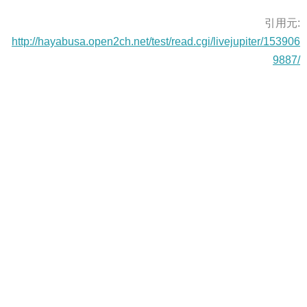
引用元:
http://hayabusa.open2ch.net/test/read.cgi/livejupiter/153906
9887/