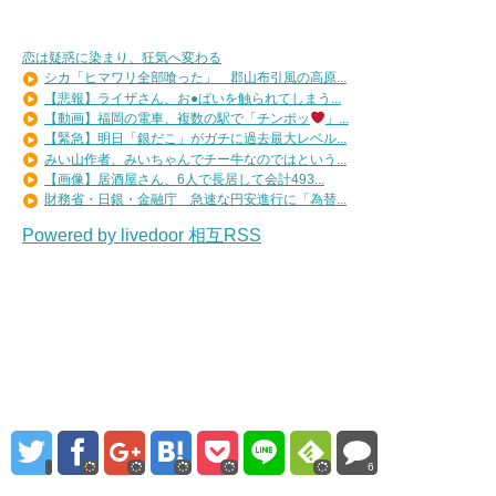
恋は疑惑に染まり、狂気へ変わる
シカ「ヒマワリ全部喰った」 郡山布引風の高原...
【悲報】ライザさん、お●ぱいを触られてしまう...
【動画】福岡の電車、複数の駅で「チンポッ
」...
【緊急】明日「銀だこ」がガチに過去最大レベル...
みい山作者、みいちゃんでチー牛なのではという...
【画像】居酒屋さん、6人で長居して会計493...
財務省・日銀・金融庁 急速な円安進行に「為替...
Powered by livedoor 相互RSS
6