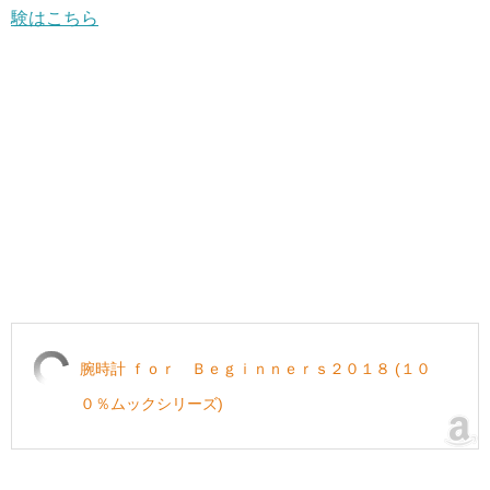
験はこちら
腕時計 ｆｏｒ Ｂｅｇｉｎｎｅｒｓ２０１８ (１０
０％ムックシリーズ)