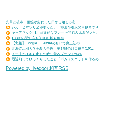
先輩と後輩、距離が変わった日から始まる恋
シカ「ヒマワリ全部喰った」 郡山布引風の高原まつり...
キャデラックF1、致命的なブレーキ問題の原因が明ら...
1.7kmの間何度も何度も 煽り追突
【悲報】Google、Geminiのせいで史上初の...
北海道江別大学生殺人事件、主犯格の川口被告(19)...
チー牛がイキり出した時に着るブランドwww
最近知ってびっくりしたこと『ポカリスエットを作るの...
Powered by livedoor 相互RSS